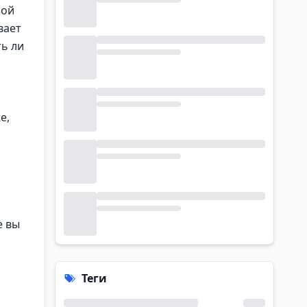
ной
вает
ть ли
е,
е вы
Теги