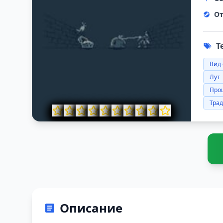
От
Т
Вид 
Лут
Про
Тра
Описание