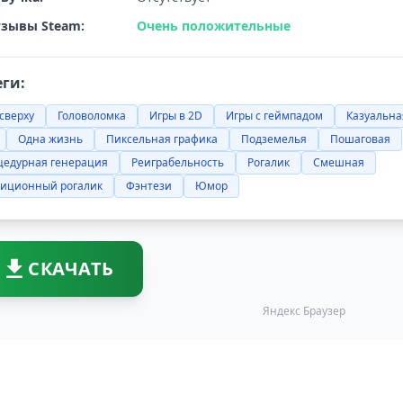
зывы Steam:
Очень положительные
еги:
сверху
Головоломка
Игры в 2D
Игры с геймпадом
Казуальна
Одна жизнь
Пиксельная графика
Подземелья
Пошаговая
цедурная генерация
Реиграбельность
Рогалик
Смешная
диционный рогалик
Фэнтези
Юмор
СКАЧАТЬ
Яндекс Браузер