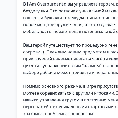
В I Am Overburdened вы управляете героем,
безделушки. Это рогалик с уникальной меха
ваш вес и буквально замедляет движение пе
новое мощное оружие, зная, что это сделае
мобильность, пожертвовав потенциальной с
Ваш герой путешествует по процедурно ген
сокровищ. С каждым новым предметом в рюкз
приключений начинает двигаться всё тяжеле
цикл, где управление своим "хламом" стано
выборе добычи может привести к печальным 
Помимо основного режима, в игре присутст
можете соревноваться с другими игроками. 
навыки управления грузом в постоянно мен
персонажей с их уникальными стартовыми ха
знакомые проблемы с перевесом.