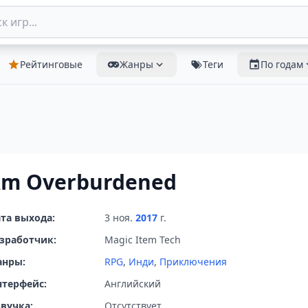
Рейтинговые
Жанры
Теги
По годам
Am Overburdened
та выхода:
3 ноя.
2017
г.
зработчик:
Magic Item Tech
анры:
RPG
,
Инди
,
Приключения
терфейс:
Английский
вучка:
Отсутствует