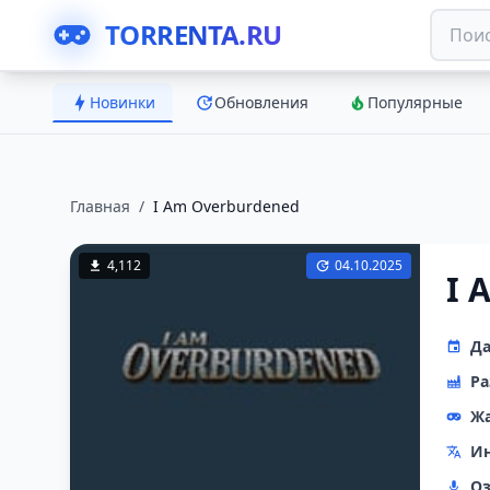
TORRENTA.RU
Новинки
Обновления
Популярные
Главная
/
I Am Overburdened
4,112
04.10.2025
I 
Да
Ра
Ж
Ин
Оз