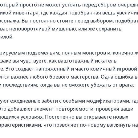
 который просто не может устоять перед сбором очеред
никой инвентаря, где каждая подобранная вещь увеличи
рсонажа. Вы постоянно стоите перед выбором: подобра
т вас неповоротливой мишенью, или же сохранить
илой.
ерируемым подземельям, полным монстров и, конечно ж
аке вы чувствуете, как ваш отважный искатель
е. Это создает напряженный и часто комичный игровой
вится важнее любого боевого мастерства. Одна ошибка в
последствиям, когда вы не сможете убежать от врага.
вуют ежедневные забеги с особыми модификаторами, гд
Это добавляет элемент повторяемости, проверяя ваши
яющихся условиях. Постепенно вы открываете новых
рактеристиками, что позволяет по-новому взглянуть на