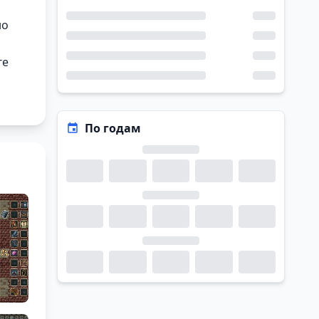
но
ге
По годам