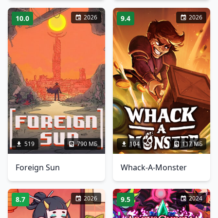
2026
2026
10.0
9.4
519
790 МБ
104
117 МБ
Foreign Sun
Whack-A-Monster
2026
2024
8.7
9.5