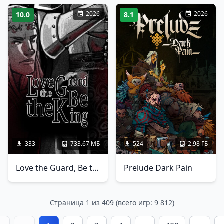
2026
2026
10.0
8.1
333
733.67 МБ
524
2.98 ГБ
Love the Guard, Be the King - A Visual Novel
Prelude Dark Pain
Страница 1 из 409 (всего игр: 9 812)