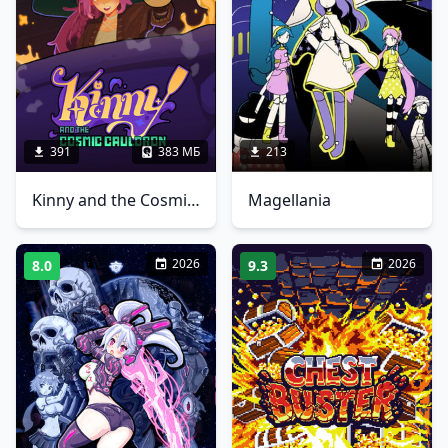
391
383 МБ
213
Kinny and the Cosmic Cauldron
Magellania
2026
2026
8.0
9.3