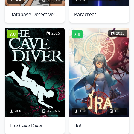
Database Detective: Minor Crimes Division
Paracreat
2026
2023
7.0
7.6
468
425 МБ
10K
1.3 ГБ
The Cave Diver
IRA