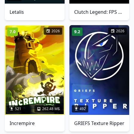
Letalis
Clutch Legend: FPS Career Simulator
2026
2026
7.0
9.2
521
262.48 МБ
492
Incrempire
GRIEFS Texture Ripper