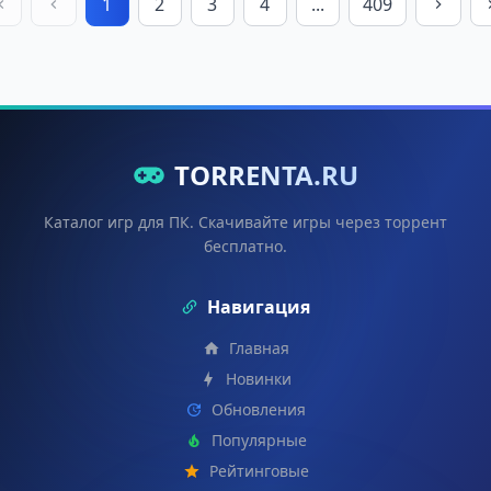
1
2
3
4
...
409
TORRENTA.RU
Каталог игр для ПК. Скачивайте игры через торрент
бесплатно.
Навигация
Главная
Новинки
Обновления
Популярные
Рейтинговые