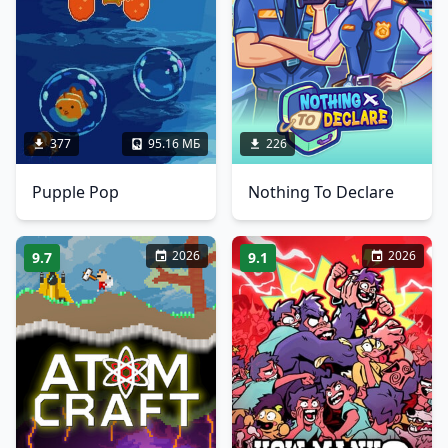
377
95.16 МБ
226
Pupple Pop
Nothing To Declare
2026
2026
9.7
9.1