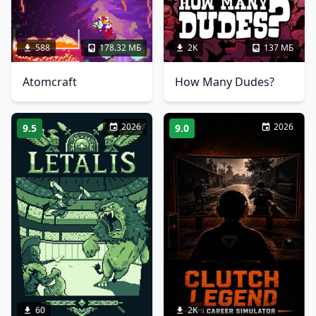
588
178.32 МБ
2K
137 МБ
Atomcraft
How Many Dudes?
2026
2026
9.5
9.0
60
2K