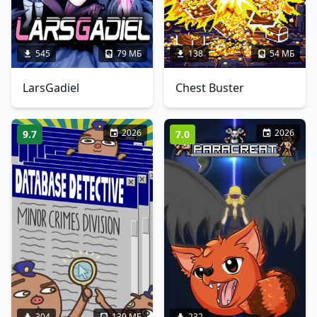
545
79 МБ
138
54 МБ
LarsGadiel
Chest Buster
2026
2026
9.7
7.0
304
139 МБ
232