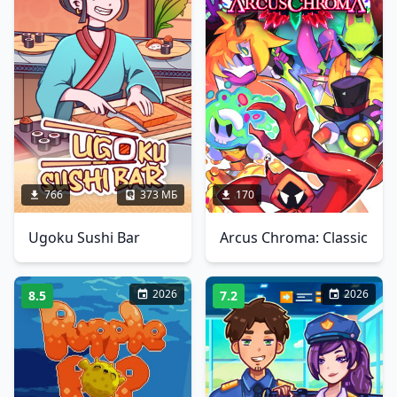
766
373 МБ
170
Ugoku Sushi Bar
Arcus Chroma: Classic
2026
2026
8.5
7.2