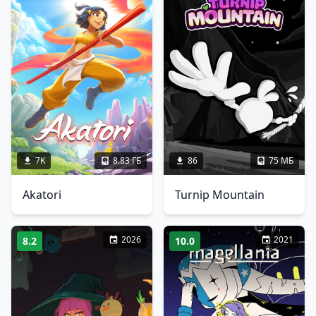
7K
8.83 ГБ
86
75 МБ
Akatori
Turnip Mountain
2026
2021
8.2
10.0