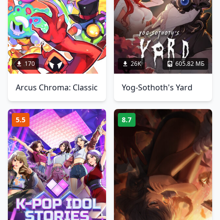
170
26K
605.82 МБ
Arcus Chroma: Classic
Yog-Sothoth's Yard
5.5
8.7