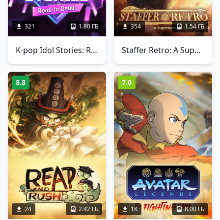
321
1.80 ГБ
354
1.54 ГБ
K-pop Idol Stories: Road to Debut
Staffer Retro: A Supernatural Mystery Quest
8.8
7.0
24
2.42 ГБ
1K
8.00 ГБ