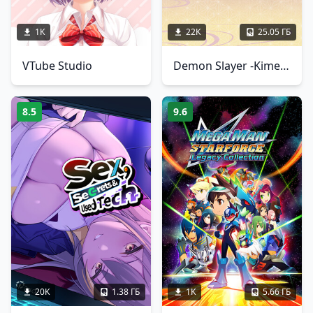
1K
22K
25.05 ГБ
VTube Studio
Demon Slayer -Kimetsu no Yaiba- The Hinokami Chronicles 2
8.5
9.6
20K
1.38 ГБ
1K
5.66 ГБ