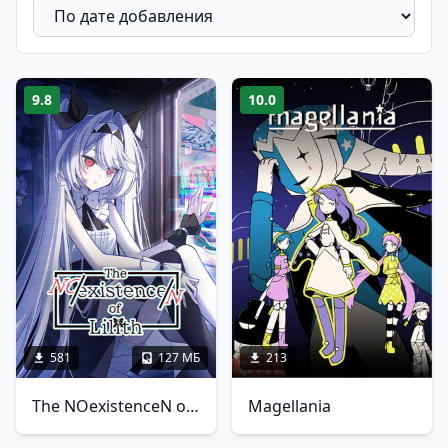
9.8
10.0
581
127 МБ
213
The NOexistenceN of Lilith
Magellania