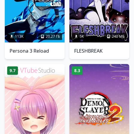
113K
20.27 ГБ
5K
240 МБ
Persona 3 Reload
FLESHBREAK
9.7
8.3