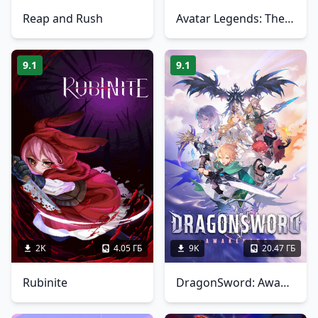
Reap and Rush
Avatar Legends: The Fighting Game
9.1
9.1
2K
4.05 ГБ
9K
20.47 ГБ
Rubinite
DragonSword: Awakening