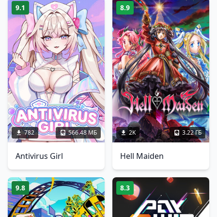
9.1
8.9
782
566.48 МБ
2K
3.22 ГБ
Antivirus Girl
Hell Maiden
9.8
8.3