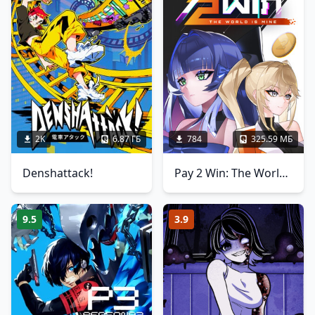
2K
6.87 ГБ
784
325.59 МБ
Denshattack!
Pay 2 Win: The World is Mine
9.5
3.9