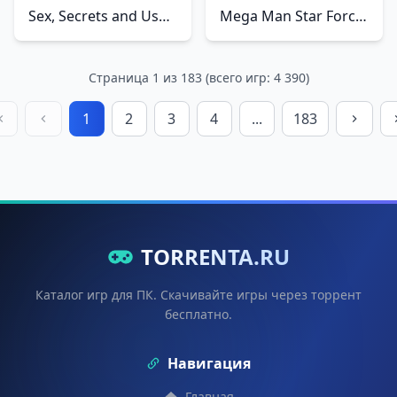
Sex, Secrets and Used Tech
Mega Man Star Force Legacy Collection
Страница 1 из 183 (всего игр: 4 390)
1
2
3
4
...
183
TORRENTA.RU
Каталог игр для ПК. Скачивайте игры через торрент
бесплатно.
Навигация
Главная