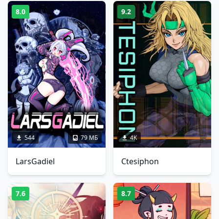
8.0
9.2
544
79 МБ
4K
LarsGadiel
Ctesiphon
7.6
8.7