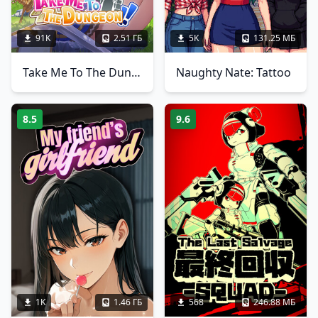
91K
2.51 ГБ
5K
131.25 МБ
Take Me To The Dungeon!!
Naughty Nate: Tattoo
8.5
9.6
1K
1.46 ГБ
568
246.88 МБ