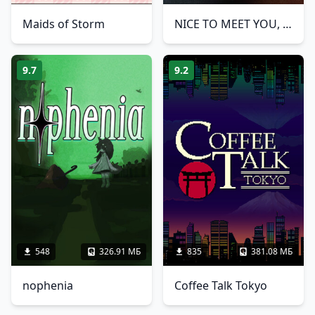
Maids of Storm
NICE TO MEET YOU, AGAIN
9.7
9.2
548
326.91 МБ
835
381.08 МБ
nophenia
Coffee Talk Tokyo