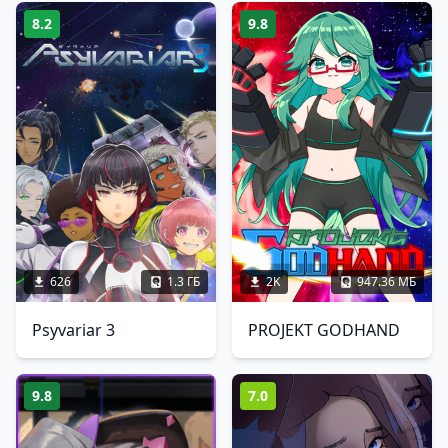
8.2
9.8
626
1.3 ГБ
2K
947.36 МБ
Psyvariar 3
PROJEKT GODHAND
9.8
7.0