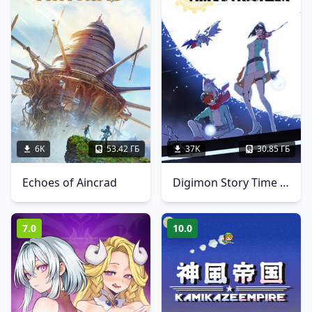
6K
53.42 ГБ
37K
30.85 ГБ
Echoes of Aincrad
Digimon Story Time Stranger
7.0
10.0