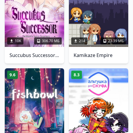
10K
306.70 МБ
214
23.39 МБ
Succubus Successor: Delilah's Juicy Journey
Kamikaze Empire
9.6
8.3