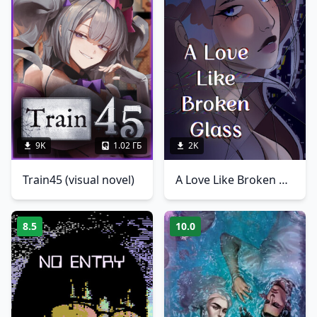
9K
1.02 ГБ
2K
Train45 (visual novel)
A Love Like Broken Glass
8.5
10.0