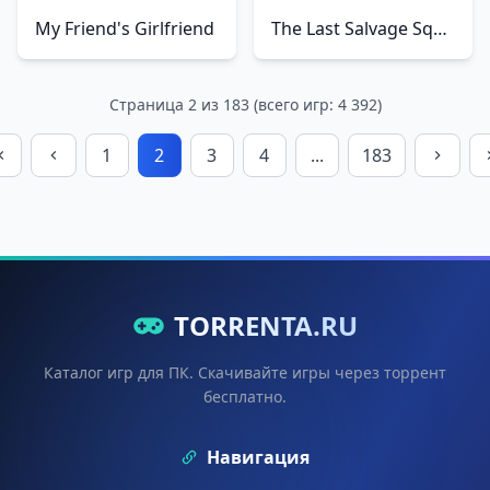
My Friend's Girlfriend
The Last Salvage Squad
Страница 2 из 183 (всего игр: 4 392)
1
2
3
4
...
183
TORRENTA.RU
Каталог игр для ПК. Скачивайте игры через торрент
бесплатно.
Навигация