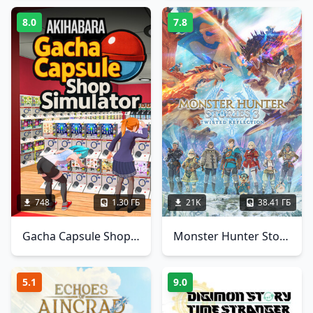
8.0
7.8
748
1.30 ГБ
21K
38.41 ГБ
Gacha Capsule Shop Simulator - Akihabara
Monster Hunter Stories 3: Twisted Reflection
5.1
9.0