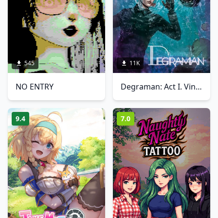
545
11K
NO ENTRY
Degraman: Act I. Vincent
9.4
7.0