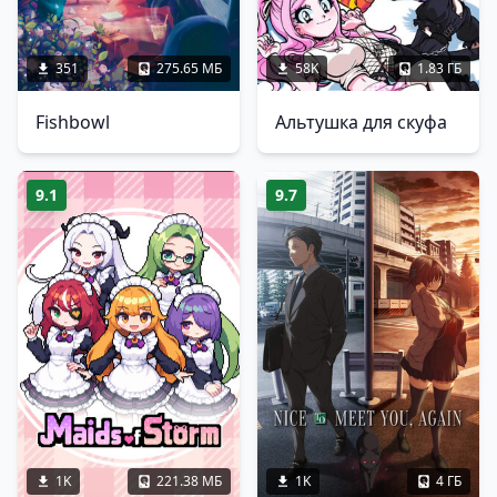
351
275.65 МБ
58K
1.83 ГБ
Fishbowl
Альтушка для скуфа
9.1
9.7
1K
221.38 МБ
1K
4 ГБ