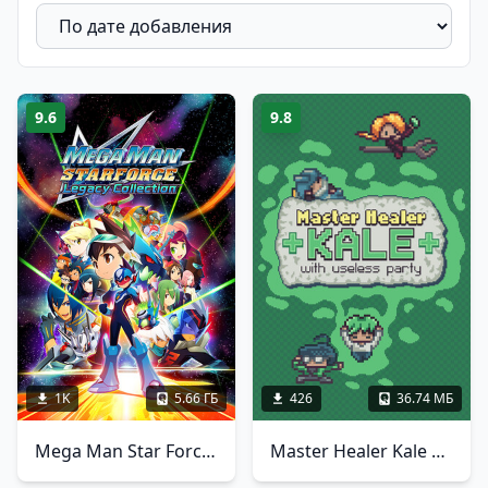
9.6
9.8
1K
5.66 ГБ
426
36.74 МБ
Mega Man Star Force Legacy Collection
Master Healer Kale with useless party