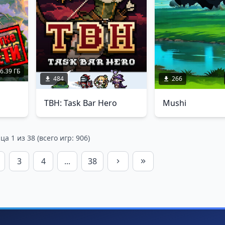
6.39 ГБ
484
266
TBH: Task Bar Hero
Mushi
а 1 из 38 (всего игр: 906)
3
4
...
38