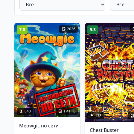
2026
7.0
9.3
840
1.41 ГБ
138
Meowgic по сети
Chest Buster