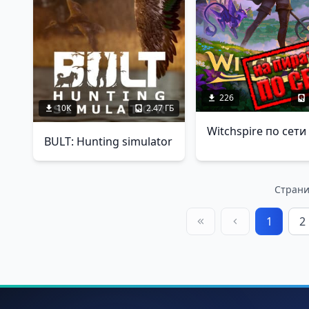
226
10K
2.47 ГБ
Witchspire по сети
BULT: Hunting simulator
Страниц
1
2