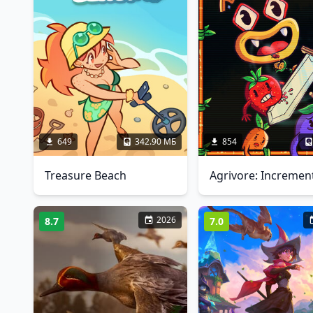
649
342.90 МБ
854
Treasure Beach
2026
8.7
7.0