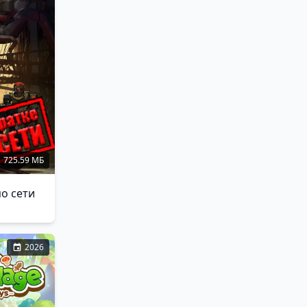
725.59 МБ
по сети
2026