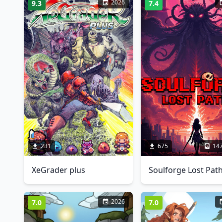
2026
9.3
7.4
231
675
14
XeGrader plus
Soulforge Lost Pat
2026
7.0
7.0