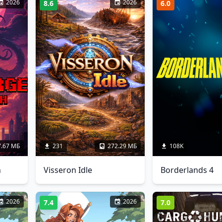
2026
2026
8.6
6.0
7.67 МБ
231
272.29 МБ
108K
h
Visseron Idle
Borderlands 4
2026
2026
7.4
7.0