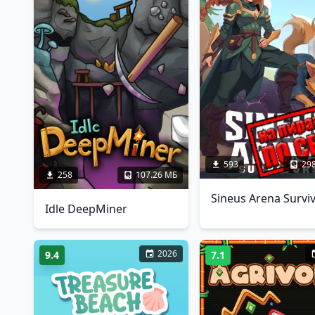
593
29
258
107.26 МБ
Idle DeepMiner
2026
9.4
7.1