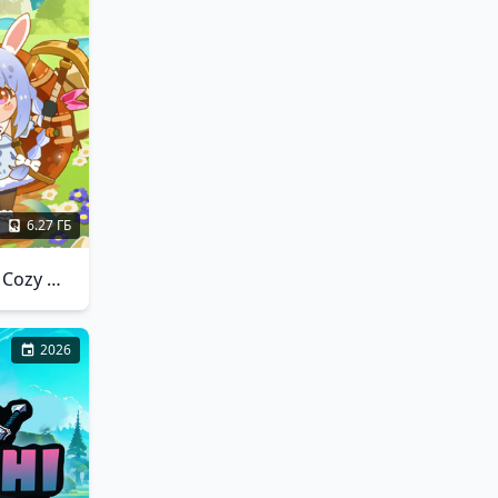
6.27 ГБ
holoVillage: Our Cozy Days
2026