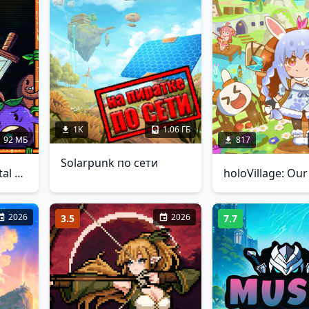
1K
1.06 ГБ
92 МБ
817
Solarpunk по сети
Agrivore: Incremental Farming
2026
2026
3.5
7.7