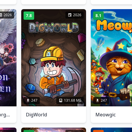
2026
2026
7.8
8.1
247
131.68 МБ
247
Dominion Of The Forgotten
DigWorld
Meowgic