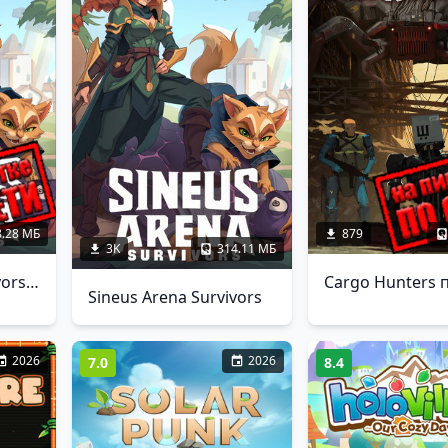
8.28 МБ
879
3K
314.11 МБ
Sineus Arena Survivors по сети
Cargo Hunters 
Sineus Arena Survivors
2026
2026
7.0
8.4