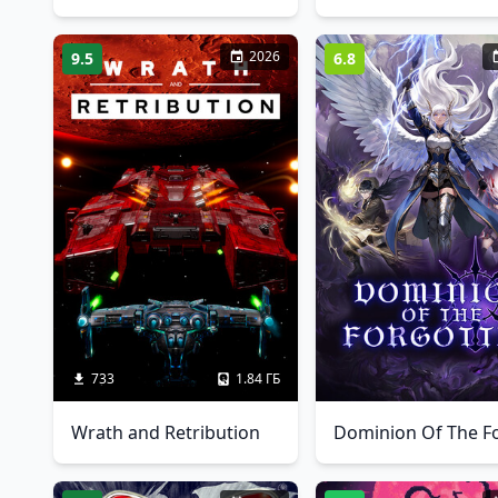
2026
9.5
6.8
733
1.84 ГБ
Wrath and Retribution