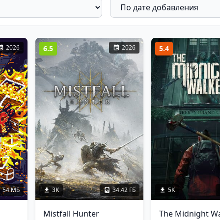
2026
2026
6.5
5.4
54 МБ
3K
34.42 ГБ
5K
Mistfall Hunter
The Midnight W