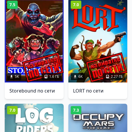
7.5
7.0
5K
1.6 ГБ
6K
2.27 ГБ
Storebound по сети
LORT по сети
7.0
7.3