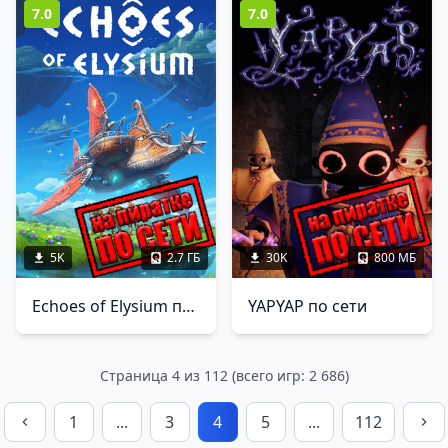
7.0
7.0
5K
2.7 ГБ
30K
800 МБ
Echoes of Elysium по сети
YAPYAP по сети
Страница 4 из 112 (всего игр: 2 686)
1
...
3
4
5
...
112