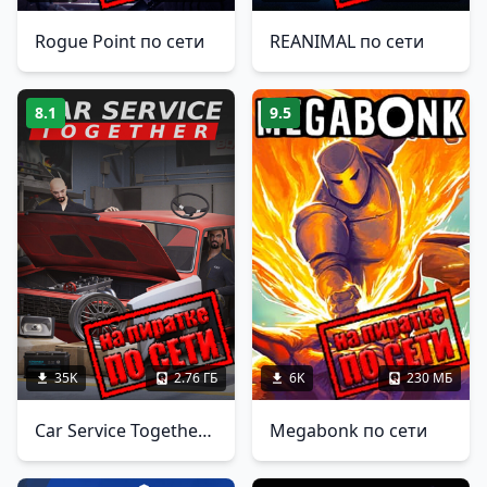
Rogue Point по сети
REANIMAL по сети
8.1
9.5
35K
2.76 ГБ
6K
230 МБ
Car Service Together по сети
Megabonk по сети