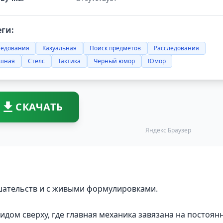
еги:
ледования
Казуальная
Поиск предметов
Расследования
шная
Стелс
Тактика
Чёрный юмор
Юмор
СКАЧАТЬ
Яндекс Браузер
ашательств и с живыми формулировками.
дом сверху, где главная механика завязана на постоян