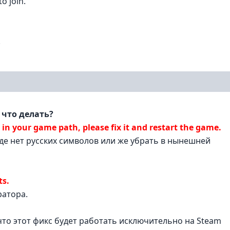
to join.
.
 что делать?
in your game path, please fix it and restart the game.
де нет русских символов или же убрать в нынешней
ts.
ратора.
 что этот фикс будет работать исключительно на Steam