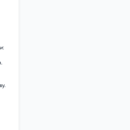
и:
.
ву.