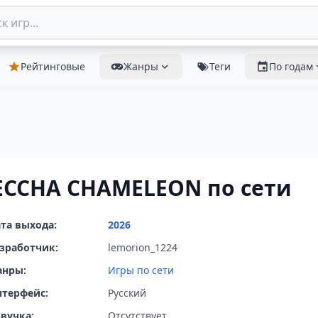
Рейтинговые
Жанры
Теги
По годам
CCHA CHAMELEON по сети
та выхода:
2026
зработчик:
lemorion_1224
анры:
Игры по сети
терфейс:
Русский
вучка:
Отсутствует