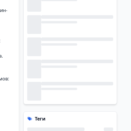
ин-
с
а.
мов:
Теги