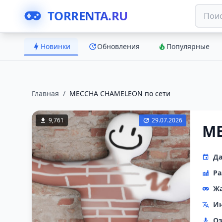
TORRENTA.RU
Новинки
Обновления
Популярные
Главная
/
MECCHA CHAMELEON по сети
9,761
29.07.2026
ME
Да
Ра
Ж
Ин
Оз