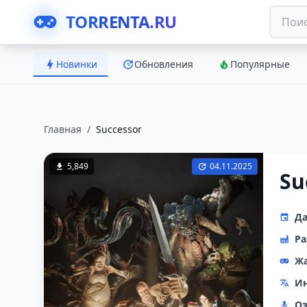
TORRENTA.RU
Новинки
Обновления
Популярные
Главная
/
Successor
5,849
04.11.2025
Su
Да
Ра
Ж
Ин
Оз