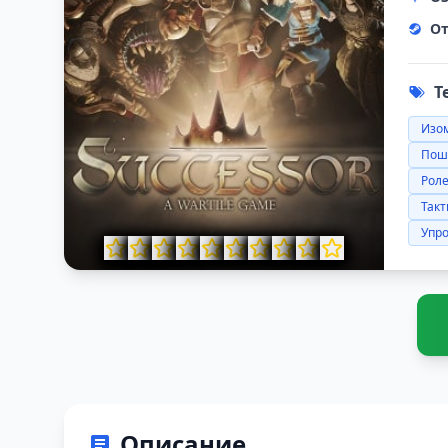
От
Т
Изо
Пош
Роле
Такт
Упр
Описание