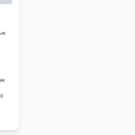
тью
ак
ю)