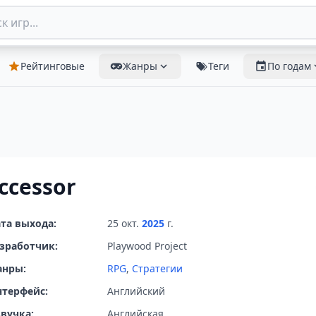
Рейтинговые
Жанры
Теги
По годам
ccessor
та выхода:
25 окт.
2025
г.
зработчик:
Playwood Project
анры:
RPG
,
Стратегии
терфейс:
Английский
вучка:
Английская