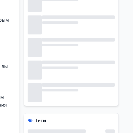
орым
 вы
ам
ния
Теги