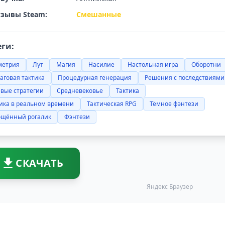
зывы Steam:
Смешанные
еги:
метрия
Лут
Магия
Насилие
Настольная игра
Оборотни
аговая тактика
Процедурная генерация
Решения с последствиями
вые стратегии
Средневековье
Тактика
ика в реальном времени
Тактическая RPG
Тёмное фэнтези
ощённый рогалик
Фэнтези
СКАЧАТЬ
Яндекс Браузер