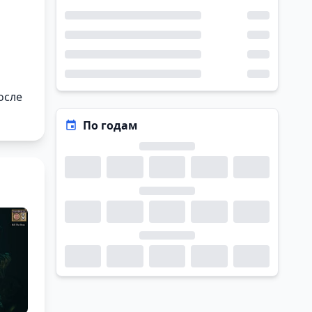
осле
По годам