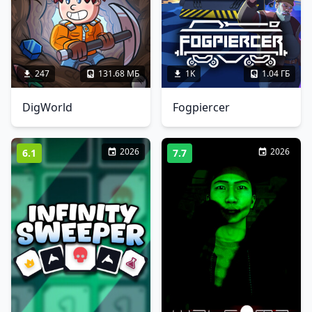
247
131.68 МБ
1K
1.04 ГБ
DigWorld
Fogpiercer
2026
2026
6.1
7.7