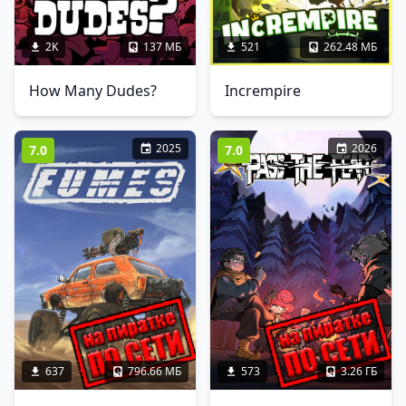
2K
137 МБ
521
262.48 МБ
How Many Dudes?
Incrempire
2025
2026
7.0
7.0
637
796.66 МБ
573
3.26 ГБ