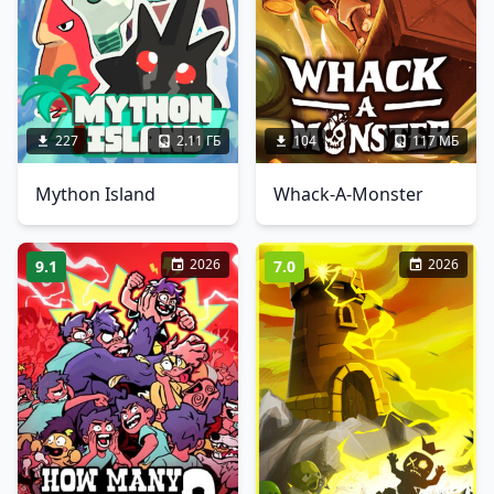
227
2.11 ГБ
104
117 МБ
Mython Island
Whack-A-Monster
2026
2026
9.1
7.0