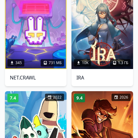
345
731 МБ
10K
1.3 ГБ
NET.CRAWL
IRA
2022
2026
7.4
9.4