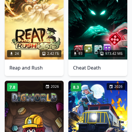
24
2.42 ГБ
93
973.42 МБ
Reap and Rush
Cheat Death
2026
2026
7.8
8.3