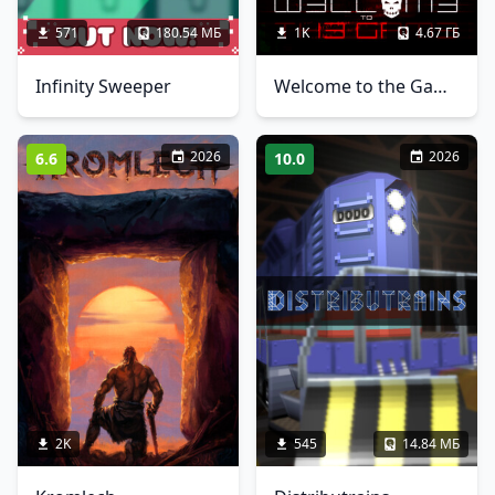
571
180.54 МБ
1K
4.67 ГБ
Infinity Sweeper
Welcome to the Game 3
2026
2026
6.6
10.0
2K
545
14.84 МБ