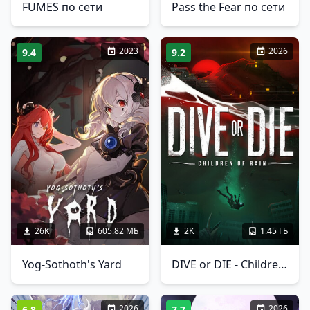
FUMES по сети
Pass the Fear по сети
2023
2026
9.4
9.2
26K
605.82 МБ
2K
1.45 ГБ
Yog-Sothoth's Yard
DIVE or DIE - Children of Rain
2026
2026
6.8
7.7