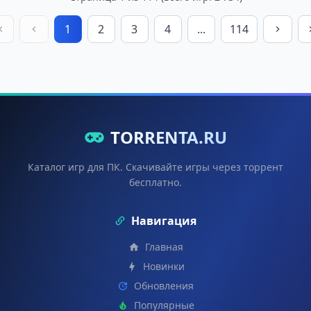
1
2
3
4
...
114
TORRENTA.RU
Каталог игр для ПК. Скачивайте игры через торрент
бесплатно.
Навигация
Главная
Новинки
Обновления
Популярные