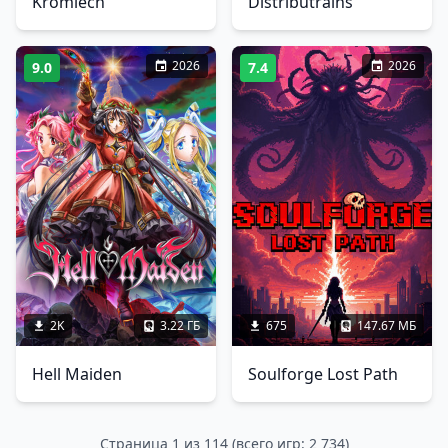
Kromlech
Distributrains
2026
2026
9.0
7.4
2K
3.22 ГБ
675
147.67 МБ
Hell Maiden
Soulforge Lost Path
Страница 1 из 114 (всего игр: 2 734)