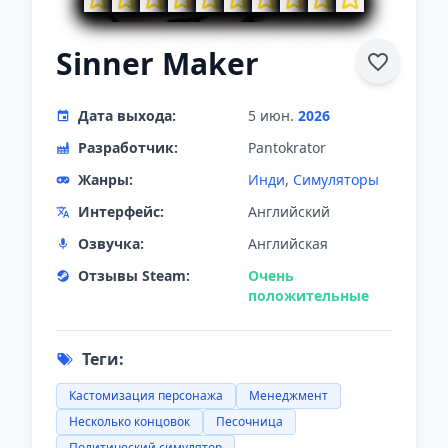
Sinner Maker
Дата выхода:
5 июн.
2026
Разработчик:
Pantokrator
Жанры:
Инди
,
Симуляторы
Интерфейс:
Английский
Озвучка:
Английская
Отзывы Steam:
Очень
положительные
Теги:
Кастомизация персонажа
Менеджмент
Несколько концовок
Песочница
Политический симулятор