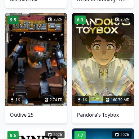
2026
2026
9.5
8.3
1K
2.74 ГБ
1K
160.79 МБ
Outlive 25
Pandora's Toybox
2026
2026
8.6
7.7