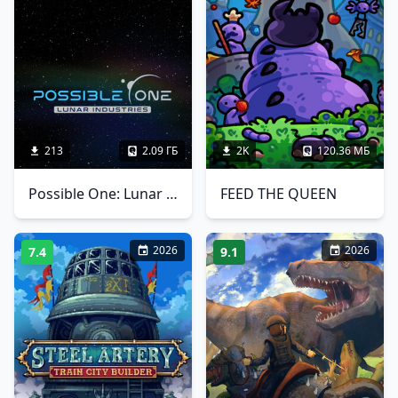
213
2.09 ГБ
2K
120.36 МБ
Possible One: Lunar Industries
FEED THE QUEEN
2026
2026
7.4
9.1