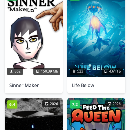
862
150.39 МБ
523
4.61 ГБ
Sinner Maker
Life Below
2026
2026
6.4
7.2