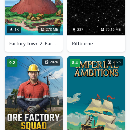
1K
278 МБ
237
75.16 МБ
Factory Town 2: Paradise
Riftborne
2026
2026
9.2
8.4