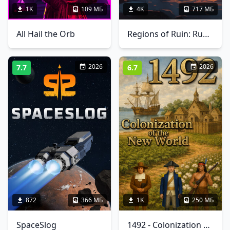
1K
109 МБ
4K
717 МБ
All Hail the Orb
Regions of Ruin: Runegate
2026
2026
7.7
6.7
872
366 МБ
1K
250 МБ
SpaceSlog
1492 - Colonization of the New World