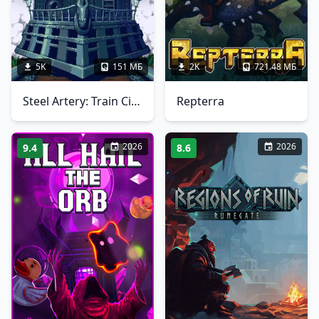
5K
151 МБ
2K
721.48 МБ
Steel Artery: Train City Builder
Repterra
2026
2026
9.4
8.6