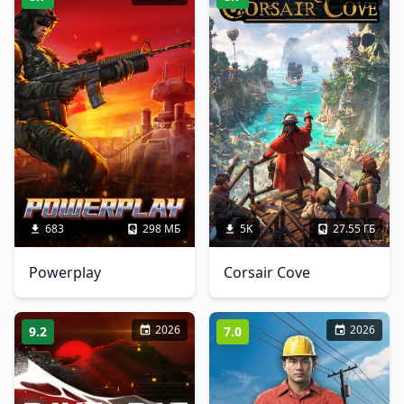
683
298 МБ
5K
27.55 ГБ
Powerplay
Corsair Cove
2026
2026
9.2
7.0