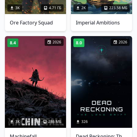
3K
4.71 ГБ
2K
223.58 МБ
Ore Factory Squad
Imperial Ambitions
2026
2026
8.4
8.0
3K
286 МБ
326
Machinefall
Dead Reckoning: The Long Drift