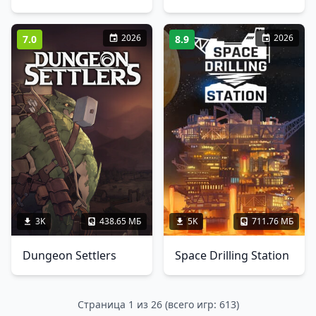
2026
2026
7.0
8.9
3K
438.65 МБ
5K
711.76 МБ
Dungeon Settlers
Space Drilling Station
Страница 1 из 26 (всего игр: 613)