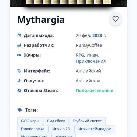
Mythargia
Дата выхода:
20 фев.
2023
г.
Разработчик:
RunByCoffee
Жанры:
RPG
,
Инди
,
Приключения
Интерфейс:
Английский
Озвучка:
Английская
Отзывы Steam:
Положительные
Теги:
GOG игры
Вид сбоку
Глубокий сюжет
Головоломка
Игры в 2D
Игры с геймпадом
Исследования
Мрачная