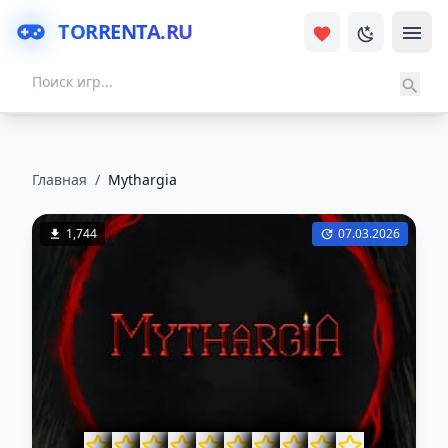
TORRENTA.RU
Главная
/
Mythargia
1,744
07.03.2026