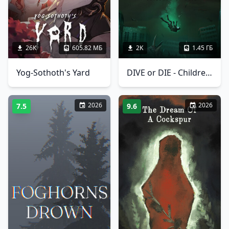
26K
605.82 МБ
2K
1.45 ГБ
Yog-Sothoth's Yard
DIVE or DIE - Children of Rain
2026
2026
7.5
9.6