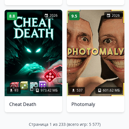
2026
2026
8.8
9.5
93
973.42 МБ
537
601.62 МБ
Cheat Death
Photomaly
Страница 1 из 233 (всего игр: 5 577)