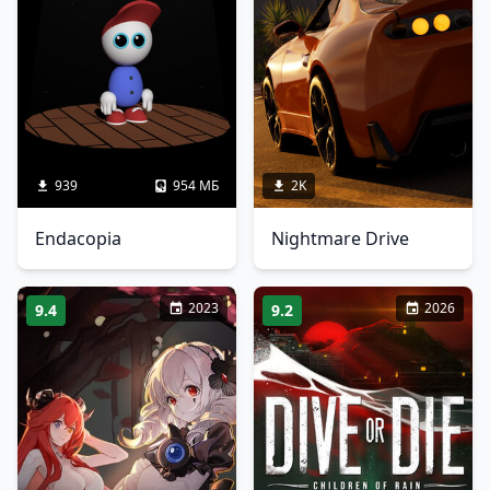
939
954 МБ
2K
Endacopia
Nightmare Drive
2023
2026
9.4
9.2