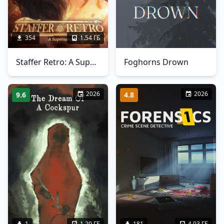
354
1.54 ГБ
Staffer Retro: A Supernatural Mystery Quest
Foghorns Drown
2026
2026
9.6
4.8
1
1.20 ГБ
181
4.03 ГБ