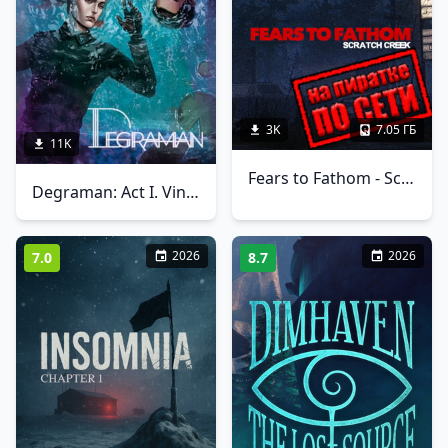
3K
7.05 ГБ
11K
Fears to Fathom - Scratch Creek по сети
Degraman: Act I. Vincent
2026
2026
7.0
8.7