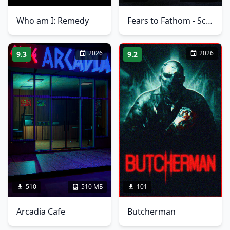
Who am I: Remedy
Fears to Fathom - Scratch Creek
2026
2026
9.3
9.2
510
510 МБ
101
Arcadia Cafe
Butcherman