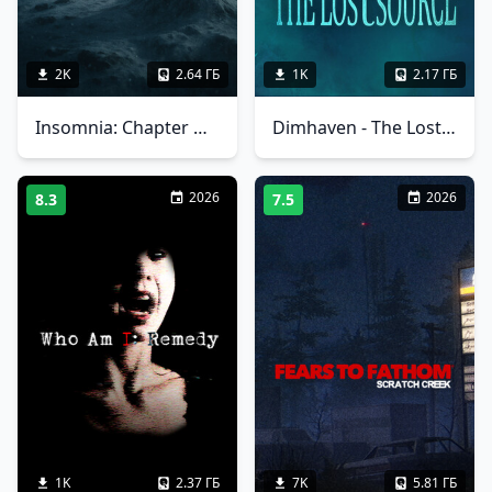
2K
2.64 ГБ
1K
2.17 ГБ
Insomnia: Chapter One
Dimhaven - The Lost Source
2026
2026
8.3
7.5
1K
2.37 ГБ
7K
5.81 ГБ