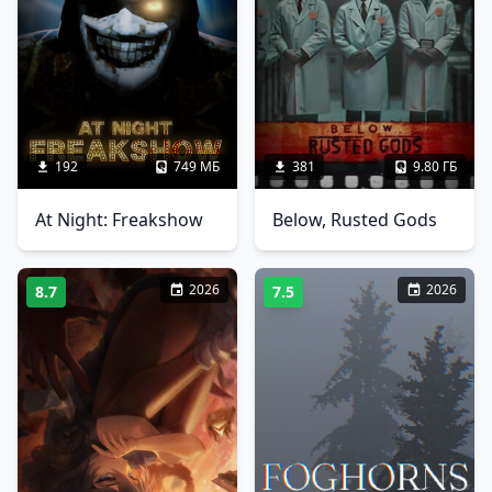
192
749 МБ
381
9.80 ГБ
At Night: Freakshow
Below, Rusted Gods
2026
2026
8.7
7.5