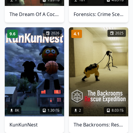
The Dream Of A Cockspur
Forensics: Crime Scene Detective
2026
2025
9.6
4.1
8K
1.30 ГБ
2
8.03 ГБ
KunKunNest
The Backrooms: Rescue Expedition