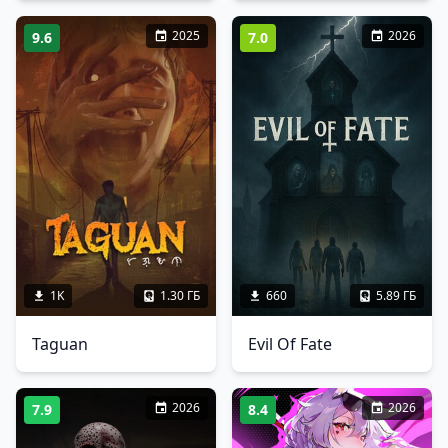
2025
2026
9.6
7.0
1K
1.30 ГБ
660
5.89 ГБ
Taguan
Evil Of Fate
2026
2026
7.9
8.4