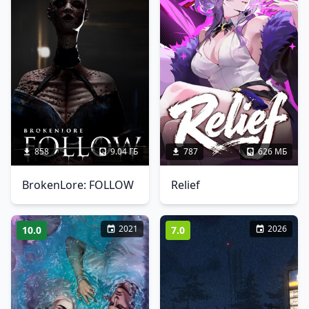
858
9.04 ГБ
787
626 МБ
BrokenLore: FOLLOW
Relief
2021
2026
10.0
7.0