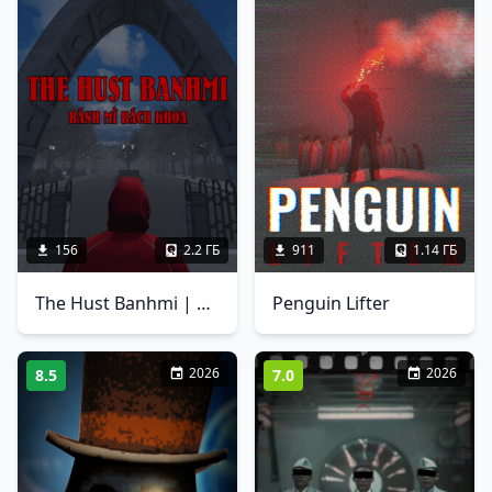
156
2.2 ГБ
911
1.14 ГБ
The Hust Banhmi | Banh Mi Bach Khoa
Penguin Lifter
2026
2026
8.5
7.0