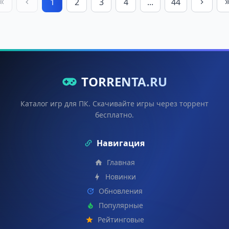
1
2
3
4
...
44
TORRENTA.RU
Каталог игр для ПК. Скачивайте игры через торрент
бесплатно.
Навигация
Главная
Новинки
Обновления
Популярные
Рейтинговые