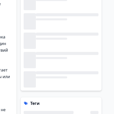
е
ока
дин
твий
тает
ы или
Теги
 не