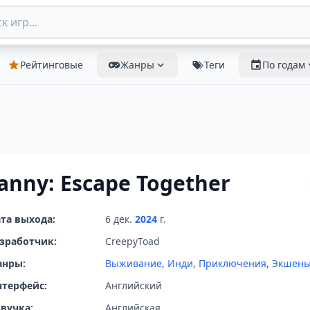
Рейтинговые
Жанры
Теги
По годам
anny: Escape Together
та выхода:
6 дек.
2024
г.
зработчик:
CreepyToad
анры:
Выживание
,
Инди
,
Приключения
,
Экшен
терфейс:
Английский
вучка:
Английская