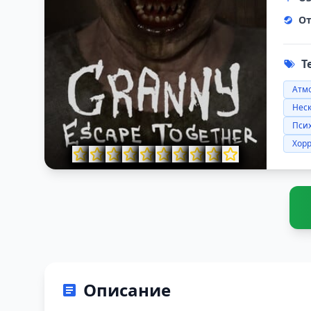
От
Т
Атм
Неск
Пси
Хор
Описание