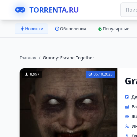
TORRENTA.RU
Новинки
Обновления
Популярные
Главная
/
Granny: Escape Together
8,997
06.10.2025
Gr
Да
Ра
Ж
Ин
Оз