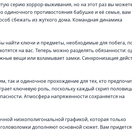
итую серию хоррор-выживания, но на этот раз вы может
то одиночного противостояния бабушке и её семье, вам
особ сбежать из жуткого дома. Командная динамика
бы найти ключи и предметы, необходимые для побега, п
хотятся на вас. Теперь можно разделять обязанности: о
нужные вещи или взламывает замки. Синхронизация дейс
м, так и одиночное прохождение для тех, кто предпочи
грает ключевую роль, поскольку каждый скрип половиц
пасности. Атмосфера напряженности сохраняется на
ачной низкополигональной графикой, которая только
и головоломки дополняют основной сюжет. Вам придется