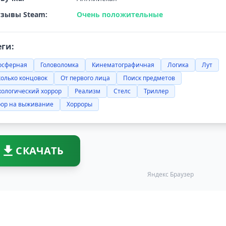
зывы Steam:
Очень положительные
еги:
осферная
Головоломка
Кинематографичная
Логика
Лут
олько концовок
От первого лица
Поиск предметов
хологический хоррор
Реализм
Стелс
Триллер
рор на выживание
Хорроры
СКАЧАТЬ
Яндекс Браузер