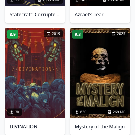
Statecraft: Corrupted Democracy
Azrael's Tear
2019
2025
8.9
9.3
3K
830
269 МБ
DIVINATION
Mystery of the Malign