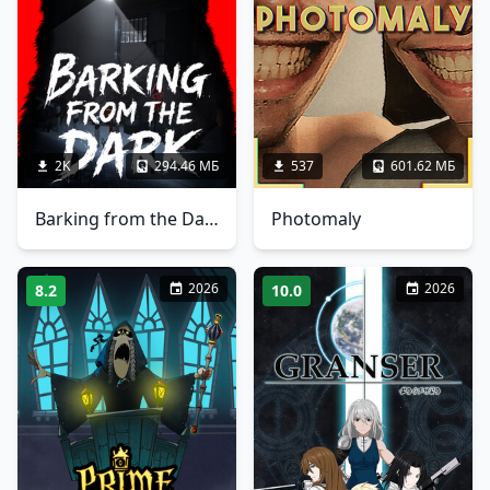
2K
294.46 МБ
537
601.62 МБ
Barking from the Dark
Photomaly
2026
2026
8.2
10.0