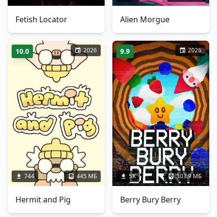
Fetish Locator
Alien Morgue
2026
2026
10.0
9.9
744
445 МБ
5K
303.9 МБ
Hermit and Pig
Berry Bury Berry