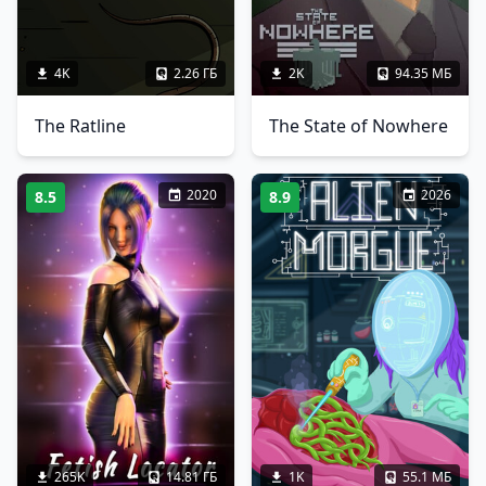
4K
2.26 ГБ
2K
94.35 МБ
The Ratline
The State of Nowhere
2020
2026
8.5
8.9
265K
14.81 ГБ
1K
55.1 МБ