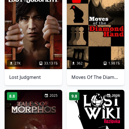
27K
33.13 ГБ
362
1.98 ГБ
Lost Judgment
Moves Of The Diamond Hand
2025
2026
8.8
9.8