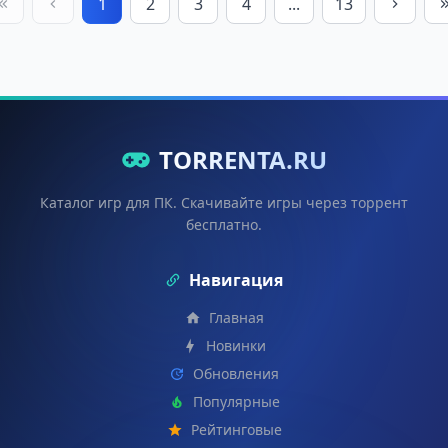
1
2
3
4
...
13
TORRENTA.RU
Каталог игр для ПК. Скачивайте игры через торрент
бесплатно.
Навигация
Главная
Новинки
Обновления
Популярные
Рейтинговые