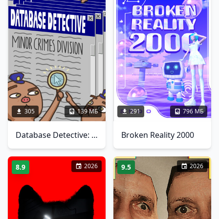
305
139 МБ
291
796 МБ
Database Detective: Minor Crimes Division
Broken Reality 2000
2026
2026
8.9
9.5