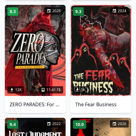
2026
2024
8.3
9.3
12K
11.41 ГБ
1K
ZERO PARADES: For Dead Spies
The Fear Business
2022
2026
9.4
10.0