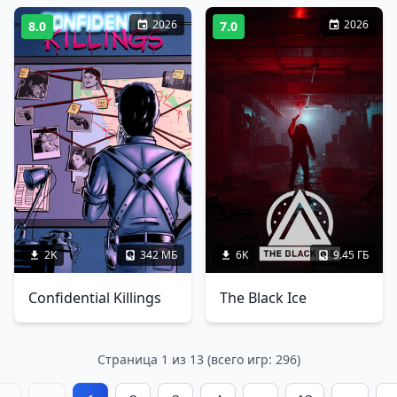
2026
2026
8.0
7.0
2K
342 МБ
6K
9.45 ГБ
Confidential Killings
The Black Ice
Страница 1 из 13 (всего игр: 296)