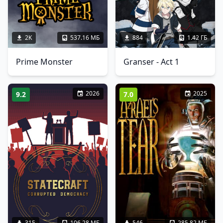
2K
537.16 МБ
884
1.42 ГБ
Prime Monster
Granser - Act 1
2026
2025
9.2
7.0
315
106.28 МБ
546
285.82 МБ