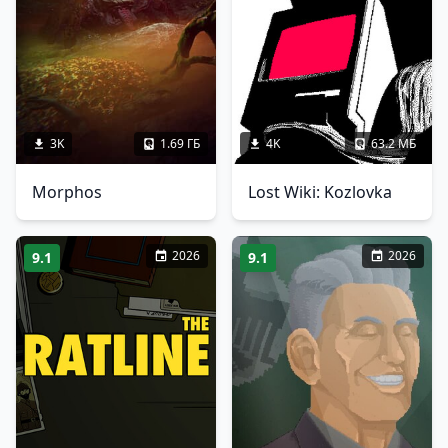
3K
1.69 ГБ
4K
63.2 МБ
Morphos
Lost Wiki: Kozlovka
2026
2026
9.1
9.1