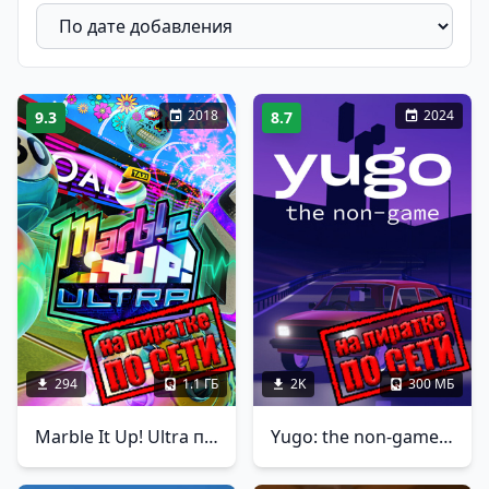
2018
2024
9.3
8.7
294
1.1 ГБ
2K
300 МБ
Marble It Up! Ultra по сети
Yugo: the non-game по сети