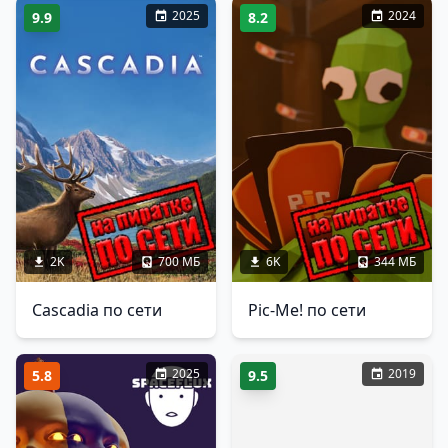
2025
2024
9.9
8.2
2K
700 МБ
6K
344 МБ
Cascadia по сети
Pic-Me! по сети
2025
2019
5.8
9.5