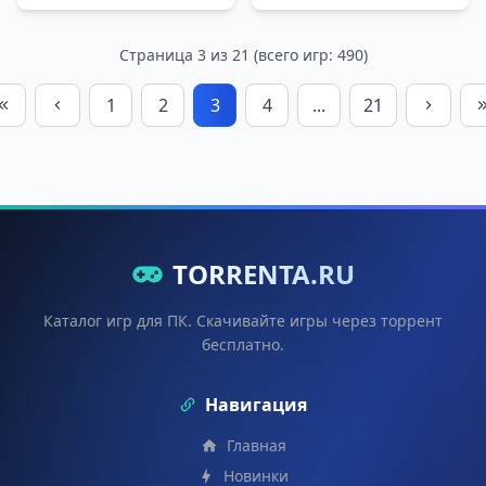
Страница 3 из 21 (всего игр: 490)
1
2
3
4
...
21
TORRENTA.RU
Каталог игр для ПК. Скачивайте игры через торрент
бесплатно.
Навигация
Главная
Новинки