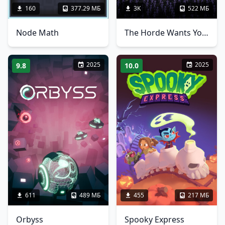
160
377.29 МБ
3K
522 МБ
Node Math
The Horde Wants You Dead
2025
2025
9.8
10.0
611
489 МБ
455
217 МБ
Orbyss
Spooky Express