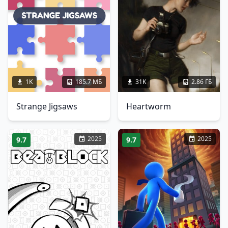
1K
185.7 МБ
31K
2.86 ГБ
Strange Jigsaws
Heartworm
2025
2025
9.7
9.7