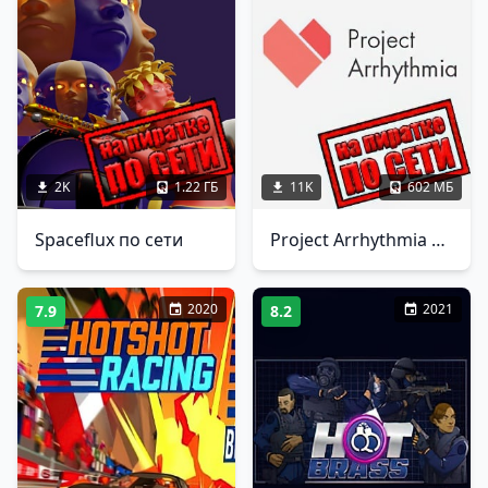
2K
1.22 ГБ
11K
602 МБ
Spaceflux по сети
Project Arrhythmia по сети
2020
2021
7.9
8.2