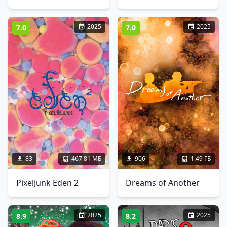
2025
2025
7.0
7.0
83
467.81 МБ
906
1.49 ГБ
PixelJunk Eden 2
Dreams of Another
2025
2025
8.9
8.2