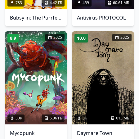
783
4.42 ГБ
459
60.61 МБ
Bubsy in: The Purrfect Collection
Antivirus PROTOCOL
2025
2025
8.9
10.0
30K
6.06 ГБ
3K
613 МБ
Mycopunk
Daymare Town