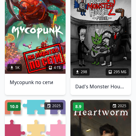
5K
4 ГБ
298
295 МБ
Mycopunk по сети
Dad's Monster House 2: MEDAL
2025
2025
10.0
8.9