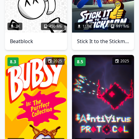
3K
450 МБ
111K
991 МБ
Beatblock
Stick It to the Stickman
2025
2025
8.3
8.5