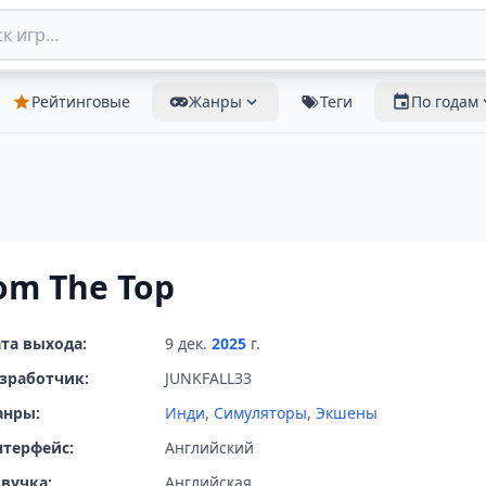
Рейтинговые
Жанры
Теги
По годам
om The Top
та выхода:
9 дек.
2025
г.
зработчик:
JUNKFALL33
анры:
Инди
,
Симуляторы
,
Экшены
терфейс:
Английский
вучка:
Английская