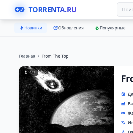
TORRENTA.RU
Новинки
Обновления
Популярные
Главная
/
From The Top
221
Fr
Да
Ра
Ж
Ин
Оз