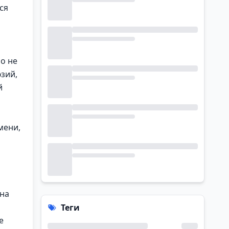
ся
о не
зий,
й
мени,
 на
Теги
е