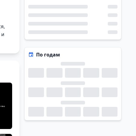
я,
 и
По годам