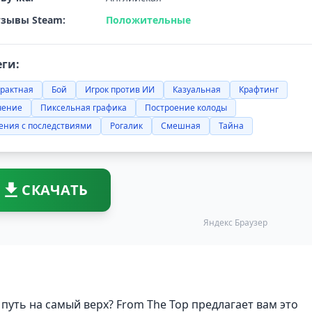
зывы Steam:
Положительные
еги:
трактная
Бой
Игрок против ИИ
Казуальная
Крафтинг
чение
Пиксельная графика
Построение колоды
ения с последствиями
Рогалик
Смешная
Тайна
СКАЧАТЬ
Яндекс Браузер
 путь на самый верх? From The Top предлагает вам это