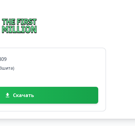
809
 Вшита)
Скачать