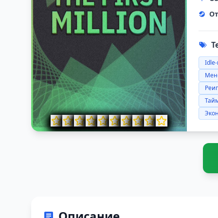
От
Т
Idle
Мен
Реи
Тай
Эко
Описание