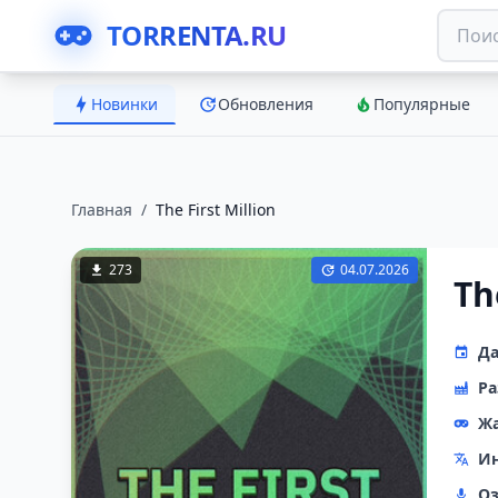
TORRENTA.RU
Новинки
Обновления
Популярные
Главная
/
The First Million
273
04.07.2026
Th
Да
Ра
Ж
Ин
Оз