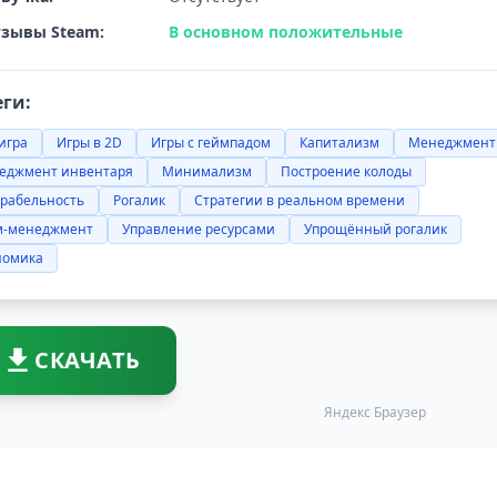
зывы Steam:
В основном положительные
еги:
-игра
Игры в 2D
Игры с геймпадом
Капитализм
Менеджмент
еджмент инвентаря
Минимализм
Построение колоды
грабельность
Рогалик
Стратегии в реальном времени
м-менеджмент
Управление ресурсами
Упрощённый рогалик
номика
СКАЧАТЬ
Яндекс Браузер