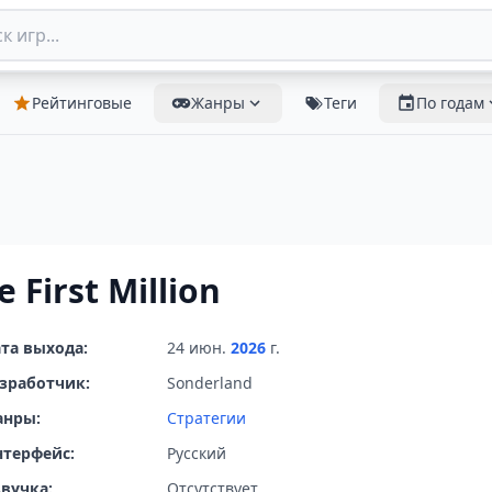
Рейтинговые
Жанры
Теги
По годам
e First Million
та выхода:
24 июн.
2026
г.
зработчик:
Sonderland
анры:
Стратегии
терфейс:
Русский
вучка:
Отсутствует