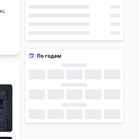
ю,
По годам