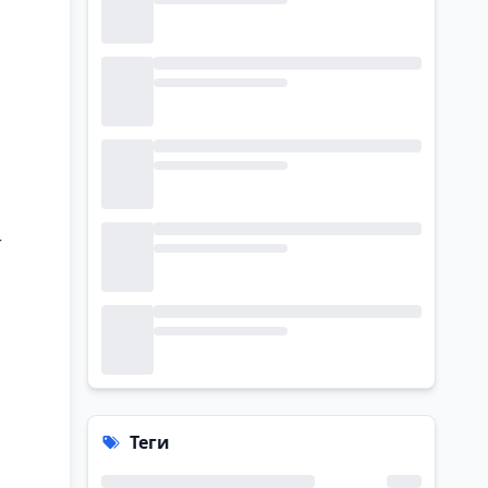
т
Теги