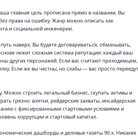
е ваша главная цель прописана прямо в названии. Вы
и без права на ошибку. Жанр можно описать как
нта и социальной инженерии.
путь наверх. Вы будете договариваться, обманывать,
 основе лежит сложная система репутации: каждый ваш
роны других персонажей. Если вас считают проходимцем,
елку. Если же вы честны, но слабы — вас просто перееду
у. Можно строить легальный бизнес, скупать активы и
ать грязно: взятки, рейдерские захваты, инсайдерская
панию с фиксированными стартовыми условиями и
уровень коррупции и стартовый капитал.
 экономические дашборды и деловые газеты 90-х. Никаких