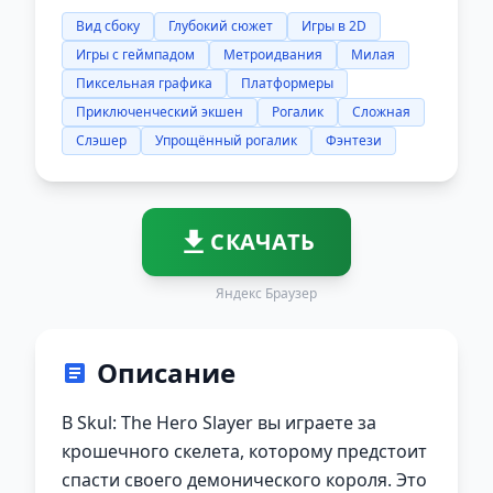
Вид сбоку
Глубокий сюжет
Игры в 2D
Игры с геймпадом
Метроидвания
Милая
Пиксельная графика
Платформеры
Приключенческий экшен
Рогалик
Сложная
Слэшер
Упрощённый рогалик
Фэнтези
СКАЧАТЬ
Яндекс Браузер
Описание
В Skul: The Hero Slayer вы играете за
крошечного скелета, которому предстоит
спасти своего демонического короля. Это