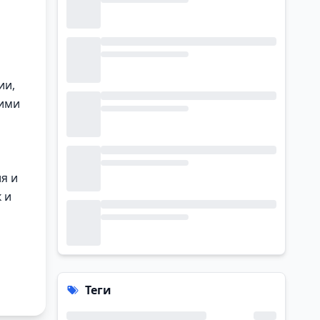
ии,
кими
я и
 и
Теги