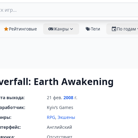
Рейтинговые
Жанры
Теги
По годам
lverfall: Earth Awakening
та выхода:
21 фев.
2008
г.
зработчик:
Kyiv‘s Games
анры:
RPG
,
Экшены
терфейс:
Английский
вучка:
Отсутствует