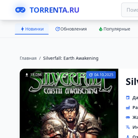
TORRENTA.RU
Новинки
Обновления
Популярные
Главная
/
Silverfall: Earth Awakening
18,086
04.10.2025
Si
Да
Ра
Ж
Ин
Оз