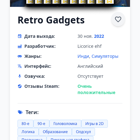
Retro Gadgets
Дата выхода:
30 ноя.
2022
Разработчик:
Licorice ehf
Жанры:
Инди
,
Симуляторы
Интерфейс:
Английский
Озвучка:
Отсутствует
Отзывы Steam:
Очень
положительные
Теги:
80-е
90-е
Головоломка
Игры в 2D
Логика
Образование
Олдскул
Песочница
Пиксельная графика