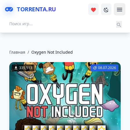
TORRENTA.RU
Главная
/
Oxygen Not Included
335,513
08.07.2026