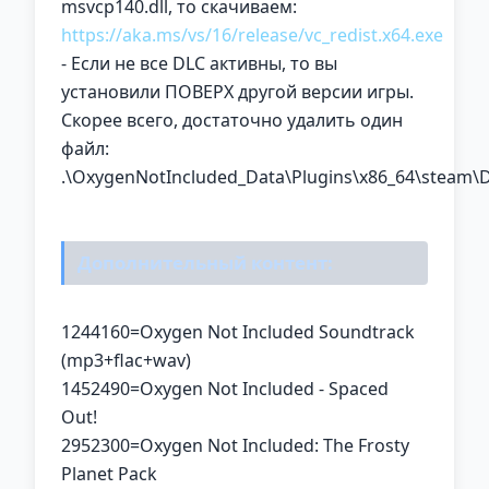
msvcp140.dll, то скачиваем:
https://aka.ms/vs/16/release/vc_redist.x64.exe
- Если не все DLC активны, то вы
установили ПОВЕРХ другой версии игры.
Скорее всего, достаточно удалить один
файл:
.\OxygenNotIncluded_Data\Plugins\x86_64\steam\D
Дополнительный контент:
1244160=Oxygen Not Included Soundtrack
(mp3+flac+wav)
1452490=Oxygen Not Included - Spaced
Out!
2952300=Oxygen Not Included: The Frosty
Planet Pack