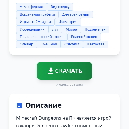
Атмосферная
Вид сверху
Воксельная графика
Для всей семьи
Игры с геймпадом
Изометрия
Исследования
Лут
Милая
Подземелья
Приключенческий экшен
Ролевой экшен
Слэшер
Смешная
Фэнтези
Цветастая
СКАЧАТЬ
Яндекс Браузер
Описание
Minecraft Dungeons на ПК является игрой
в жанре Dungeon crawler, совместный