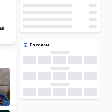
м
ный
По годам