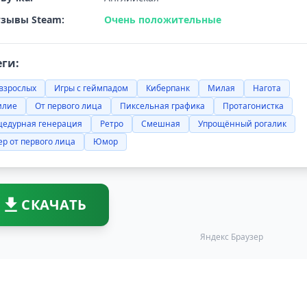
зывы Steam:
Очень положительные
еги:
взрослых
Игры с геймпадом
Киберпанк
Милая
Нагота
илие
От первого лица
Пиксельная графика
Протагонистка
цедурная генерация
Ретро
Смешная
Упрощённый рогалик
р от первого лица
Юмор
СКАЧАТЬ
Яндекс Браузер