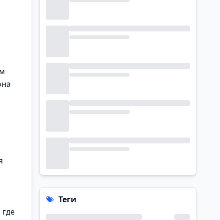
ом
она
ь
я
Теги
 где