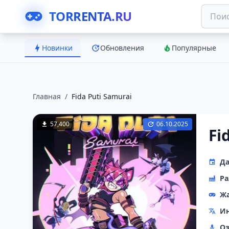
TORRENTA.RU
Новинки
Обновления
Популярные
Главная
/
Fida Puti Samurai
57,400
06.10.2025
Fi
Да
Ра
Ж
Ин
Оз