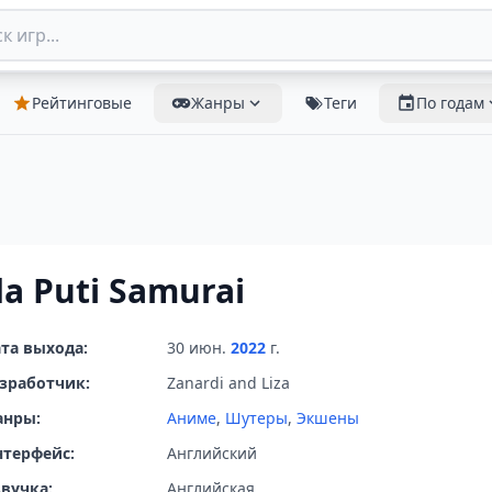
Рейтинговые
Жанры
Теги
По годам
da Puti Samurai
та выхода:
30 июн.
2022
г.
зработчик:
Zanardi and Liza
анры:
Аниме
,
Шутеры
,
Экшены
терфейс:
Английский
вучка:
Английская