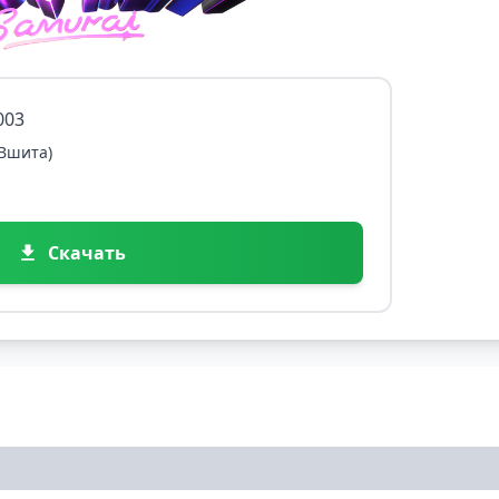
003
 Вшита)
Скачать