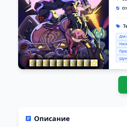
От
Т
Для 
Нас
Про
Шуте
Описание