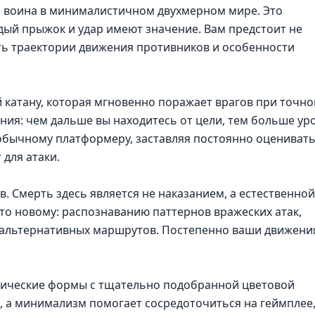
ть воина в минималистичном двухмерном мире. Это
дый прыжок и удар имеют значение. Вам предстоит не
ть траектории движения противников и особенности
 катану, которая мгновенно поражает врагов при точн
яния: чем дальше вы находитесь от цели, тем больше ур
 обычному платформеру, заставляя постоянно оцениват
для атаки.
. Смерть здесь является не наказанием, а естественной
 то новому: распознаванию паттернов вражеских атак,
 альтернативных маршрутов. Постепенно ваши движени
рические формы с тщательно подобранной цветовой
, а минимализм помогает сосредоточиться на геймплее,