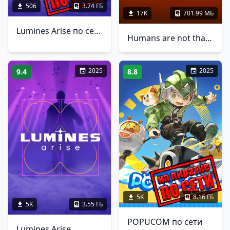
506
3.74 ГБ
17K
701.99 МБ
Lumines Arise по сети
Humans are not that against Lizardwomen 2
2025
2025
9.4
8.8
5K
8.16 ГБ
5K
3.55 ГБ
POPUCOM по сети
Lumines Arise