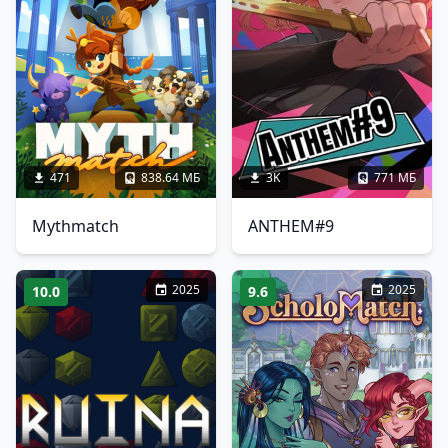
471
838.64 МБ
3K
771 МБ
Mythmatch
ANTHEM#9
2025
2025
10.0
9.6