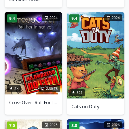
2024
2024
9.4
9.4
2K
2.30 ГБ
321
CrossOver: Roll For Initiative по сети
Cats on Duty
2025
2026
7.0
8.8