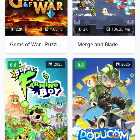
22K
1.65 ГБ
2K
136.35 МБ
Gems of War - Puzzle RPG
Merge and Blade
2025
2025
8.6
8.8