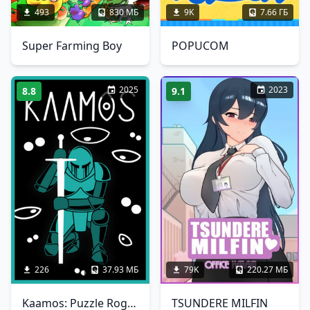
493
830 МБ
9K
7.66 ГБ
Super Farming Boy
POPUCOM
2025
2023
8.8
9.1
226
37.93 МБ
79K
220.27 МБ
Kaamos: Puzzle Roguelike
TSUNDERE MILFIN