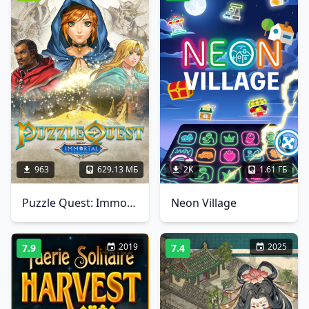
963
629.13 МБ
2K
1.61 ГБ
Puzzle Quest: Immortal Edition
Neon Village
2019
2025
7.9
7.4