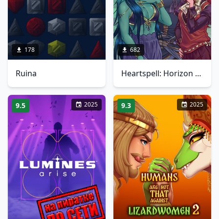
178
682
Ruina
Heartspell: Horizon Academy
2025
2025
9.5
9.3