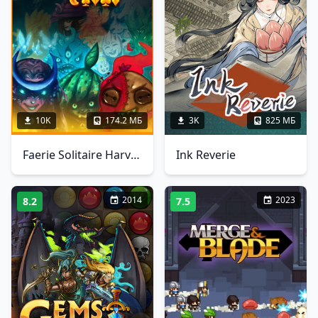
10K
174.2 МБ
3K
825 МБ
Faerie Solitaire Harvest
Ink Reverie
2014
2023
8.2
7.5