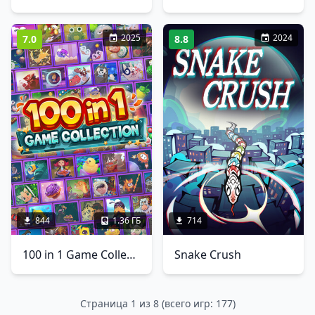
2025
2024
7.0
8.8
844
1.36 ГБ
714
100 in 1 Game Collection
Snake Crush
Страница 1 из 8 (всего игр: 177)