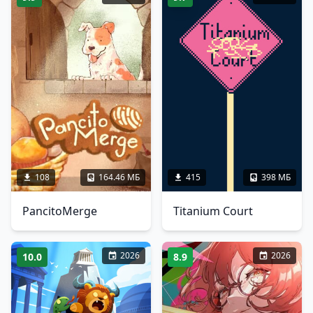
108
164.46 МБ
415
398 МБ
PancitoMerge
Titanium Court
2026
2026
10.0
8.9