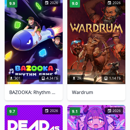
2026
2026
9.9
9.0
301
4.34 ГБ
2K
1.14 ГБ
BAZOOKA: Rhythm Game
Wardrum
2026
2026
9.7
9.1