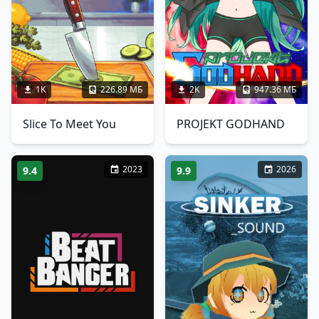
1K
226.89 МБ
2K
947.36 МБ
Slice To Meet You
PROJEKT GODHAND
2023
2026
9.4
9.9