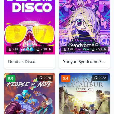
21K
7.30 ГБ
12K
2.53 ГБ
Dead as Disco
Yunyun Syndrome!? Rhythm Psychosis
2026
2022
9.0
5.4