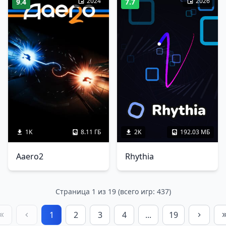
2024
2026
9.4
7.7
1K
8.11 ГБ
2K
192.03 МБ
Aaero2
Rhythia
Страница 1 из 19 (всего игр: 437)
1
2
3
4
...
19