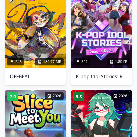
248
189.77 МБ
321
1.80 ГБ
OFFBEAT
K-pop Idol Stories: Road to Debut
2026
2026
7.9
9.8