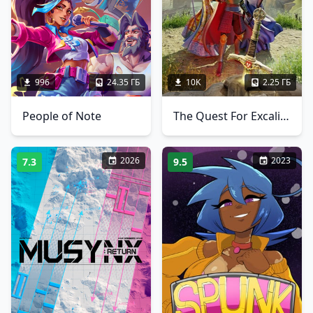
996
24.35 ГБ
10K
2.25 ГБ
People of Note
The Quest For Excalibur - Puy Du Fou
2026
2023
7.3
9.5