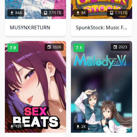
844
7.15 ГБ
8K
1.15 ГБ
MUSYNX:RETURN
SpunkStock: Music Festival
2026
2023
7.9
7.1
12K
2K