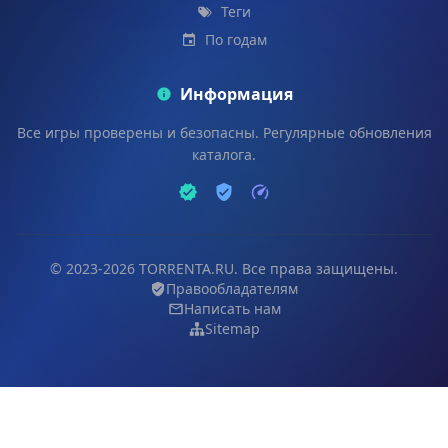
Теги
По годам
Информация
Все игры проверены и безопасны. Регулярные обновления
каталога.
© 2023-2026 TORRENTA.RU. Все права защищены.
Правообладателям
Написать нам
Sitemap