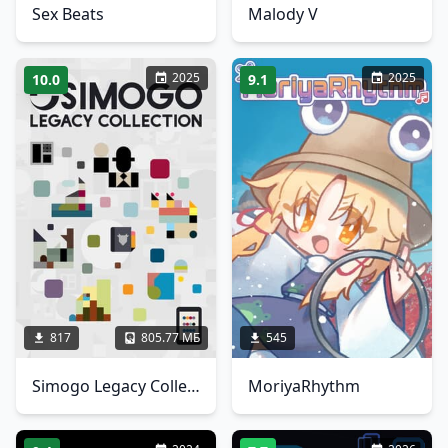
Sex Beats
Malody V
2025
2025
10.0
9.1
817
805.77 МБ
545
Simogo Legacy Collection
MoriyaRhythm