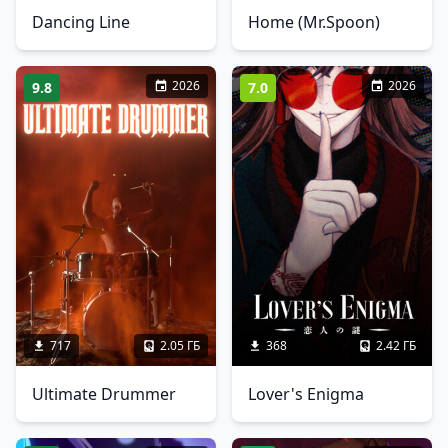
Dancing Line
Home (Mr.Spoon)
2026
2026
9.8
7.0
717
2.05 ГБ
368
2.42 ГБ
Ultimate Drummer
Lover's Enigma