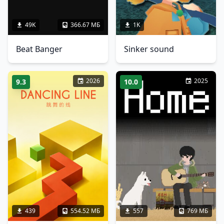
49K
366.67 МБ
1K
Beat Banger
Sinker sound
2026
2025
9.3
10.0
439
554.52 МБ
557
769 МБ