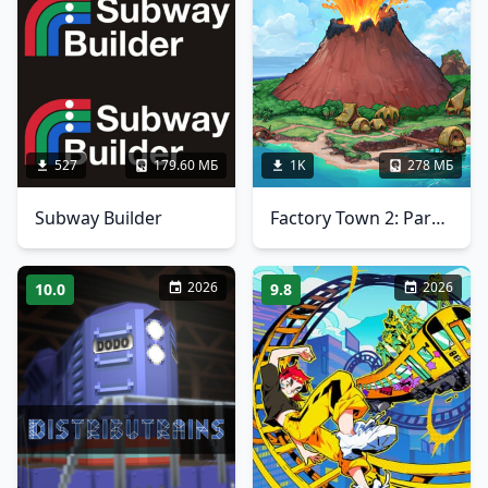
527
179.60 МБ
1K
278 МБ
Subway Builder
Factory Town 2: Paradise
2026
2026
10.0
9.8