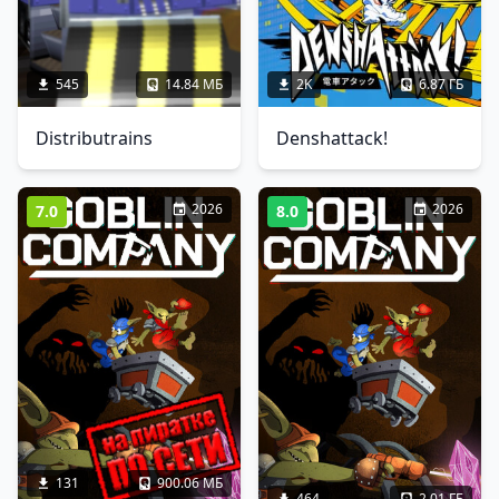
545
14.84 МБ
2K
6.87 ГБ
Distributrains
Denshattack!
2026
2026
7.0
8.0
131
900.06 МБ
464
2.01 ГБ