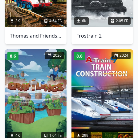
3K
4.64 ГБ
6K
2.05 ГБ
Thomas and Friends: Wonders of Sodor
Frostrain 2
2026
2024
8.6
8.8
4K
1.04 ГБ
299