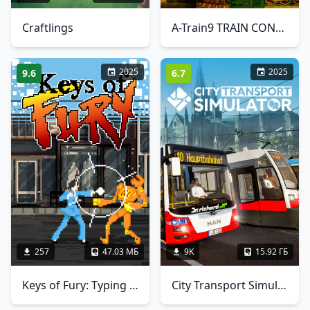
Craftlings
A-Train9 TRAIN CONSTRUCTION
2025
2025
9.6
6.7
257
47.03 МБ
9K
15.92 ГБ
Keys of Fury: Typing Action
City Transport Simulator