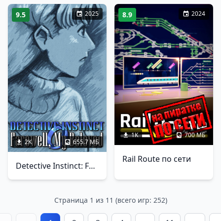
2025
2024
9.5
8.9
1K
700 МБ
2K
655.7 МБ
Rail Route по сети
Detective Instinct: Farewell, My Beloved
Страница 1 из 11 (всего игр: 252)