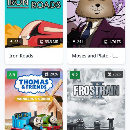
684
55.5 МБ
241
1.76 ГБ
Iron Roads
Moses and Plato - Last Train to Clawville
2026
2026
8.9
9.2