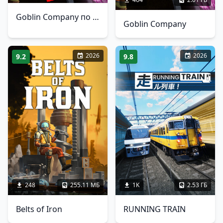
Goblin Company по сети
Goblin Company
2026
2026
9.2
9.8
248
255.11 МБ
1K
2.53 ГБ
Belts of Iron
RUNNING TRAIN