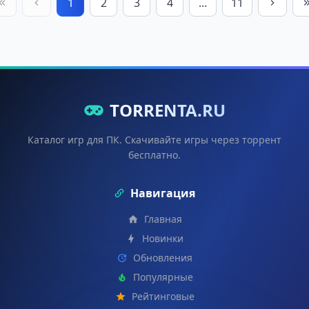
1
2
3
4
...
11
TORRENTA.RU
Каталог игр для ПК. Скачивайте игры через торрент
бесплатно.
Навигация
Главная
Новинки
Обновления
Популярные
Рейтинговые