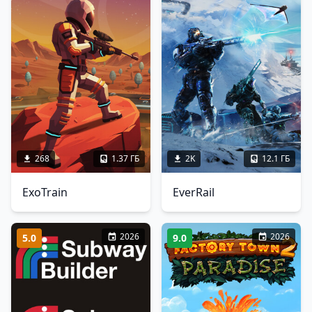
268
1.37 ГБ
2K
12.1 ГБ
ExoTrain
EverRail
2026
2026
5.0
9.0