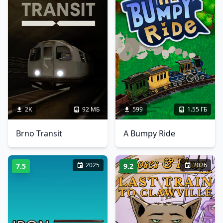
2K
92 МБ
599
1.55 ГБ
Brno Transit
A Bumpy Ride
2025
2026
7.5
9.2