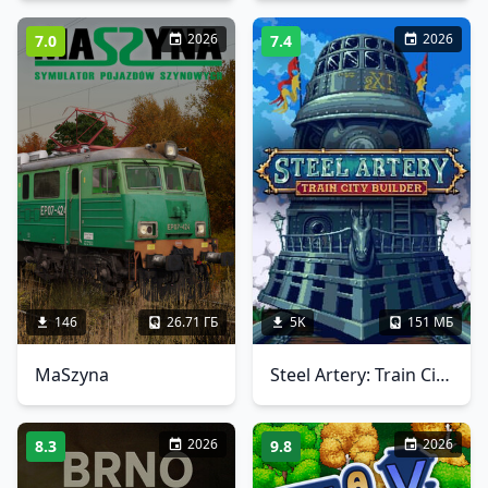
2026
2026
7.0
7.4
146
26.71 ГБ
5K
151 МБ
MaSzyna
Steel Artery: Train City Builder
2026
2026
8.3
9.8