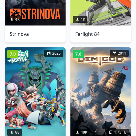
4K
1K
Strinova
Farlight 84
2025
2011
7.0
7.6
88
48K
1.73 ГБ