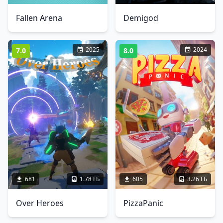
Fallen Arena
Demigod
2025
2024
7.0
8.0
681
1.78 ГБ
605
3.26 ГБ
Over Heroes
PizzaPanic