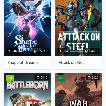
34K
5.55 ГБ
524
6.46 ГБ
Shape of Dreams
Attack on Steel
2016
2025
6.4
9.6