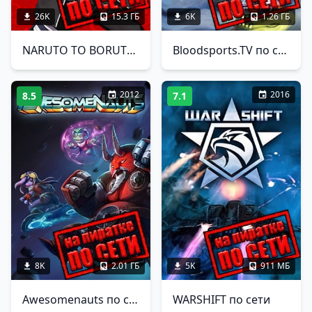
26K
15.3 ГБ
6K
1.26 ГБ
NARUTO TO BORUTO SHINOBI STRIKER по сети
Bloodsports.TV по сети
2012
2016
8.5
7.1
8K
2.01 ГБ
5K
911 МБ
Awesomenauts по сети
WARSHIFT по сети