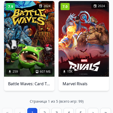
2024
2024
7.9
7.0
259
607 МБ
13K
Battle Waves: Card Tactics
Marvel Rivals
Страница 1 из 5 (всего игр: 99)
1
2
3
4
5