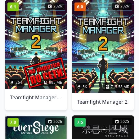
2026
2026
6.1
6.0
264
995 МБ
5K
715.58 МБ
Teamfight Manager 2 по сети
Teamfight Manager 2
2026
2025
7.0
7.5