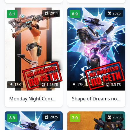
2011
2025
8.1
8.9
18K
1.48 ГБ
17K
5.5 ГБ
Monday Night Combat по сети
Shape of Dreams по сети
2025
2025
8.9
7.0