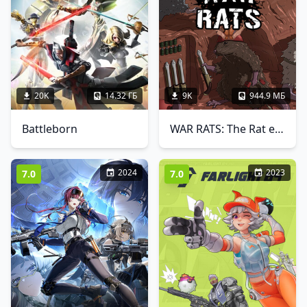
20K
14.32 ГБ
9K
944.9 МБ
Battleborn
WAR RATS: The Rat em Up
2024
2023
7.0
7.0