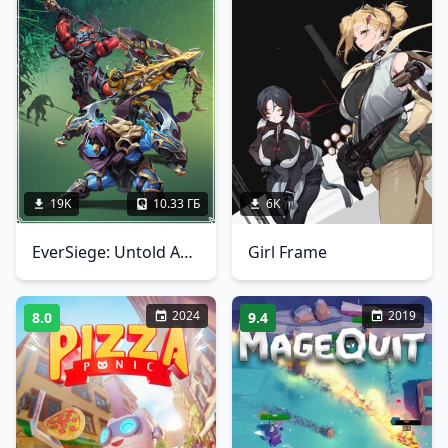
19K
10.33 ГБ
6K
EverSiege: Untold Ages
Girl Frame
2024
2019
8.0
9.4