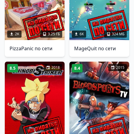
2K
3.25 ГБ
6K
324 МБ
PizzaPanic по сети
MageQuit по сети
2018
2015
8.5
8.4