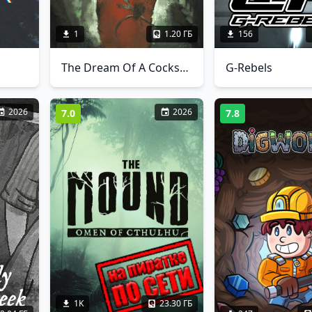
1
1.20 ГБ
156
The Dream Of A Cockspur
G-Rebels
2026
2026
7.0
7.8
1K
23.30 ГБ