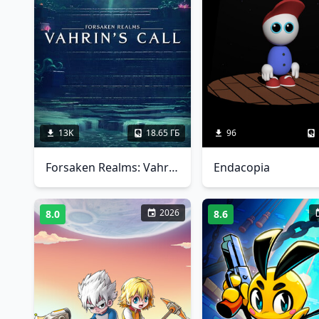
13K
18.65 ГБ
96
Forsaken Realms: Vahrin's Call
Endacopia
2026
8.0
8.6