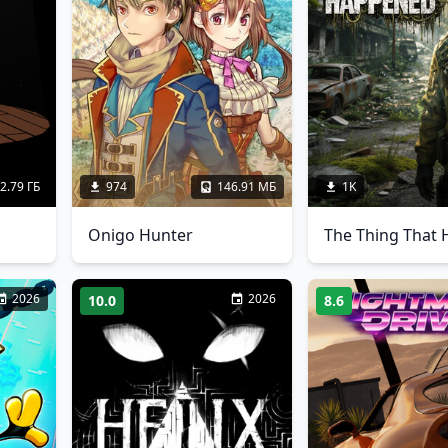
2.79 ГБ
974
146.91 МБ
1K
Onigo Hunter
2026
2026
10.0
8.6