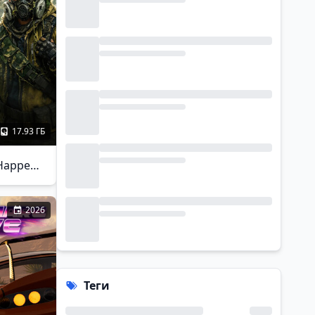
17.93 ГБ
The Thing That Happened
2026
Теги