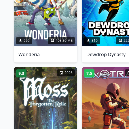
595
403.80 МБ
310
22
Wonderia
Dewdrop Dynasty
2026
9.3
7.5