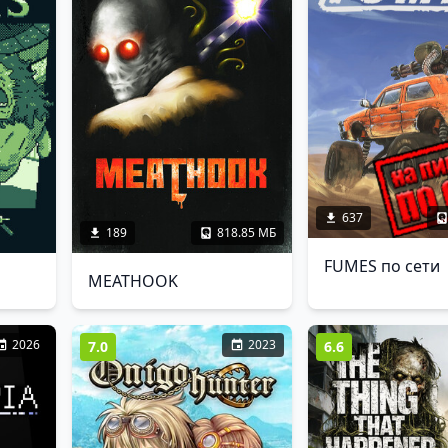
637
189
818.85 МБ
FUMES по сети
MEATHOOK
2026
2023
7.0
6.6