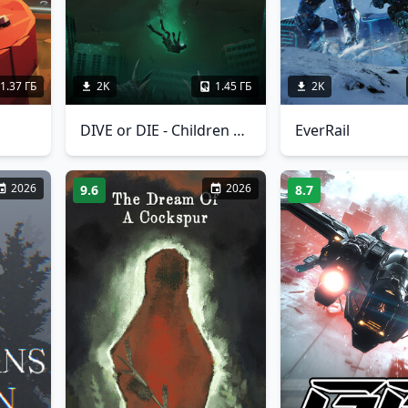
1.37 ГБ
2K
1.45 ГБ
2K
DIVE or DIE - Children of Rain
EverRail
2026
2026
9.6
8.7