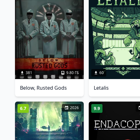
381
9.80 ГБ
60
Below, Rusted Gods
Letalis
2026
6.7
9.9