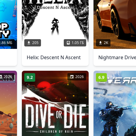
2.86 МБ
205
1.05 ГБ
2K
Helix: Descent N Ascent
Nightmare Driv
2026
2026
9.2
6.9