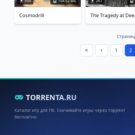
958
104.62 МБ
261
Cosmodrill
Страница
1
2
TORRENTA.RU
Каталог игр для ПК. Скачивайте игры через торрент
бесплатно.