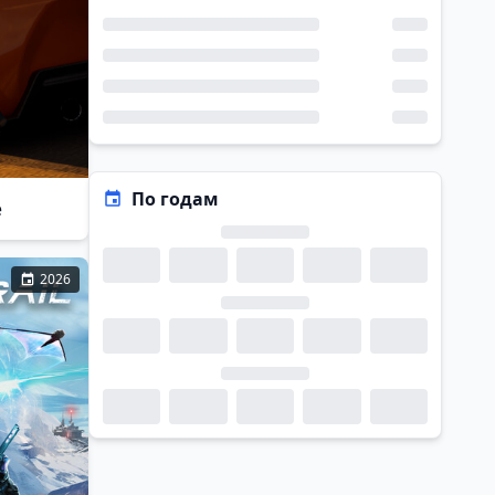
По годам
e
2026