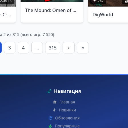
2.04 ГБ
247
The Mound: Omen of Cthulhu по сети
The Tragedy at Deer Creek
DigWorld
 2 из 315 (всего игр: 7 550)
3
4
...
315
Навигация
Главная
Новинки
Обновления
Популярные