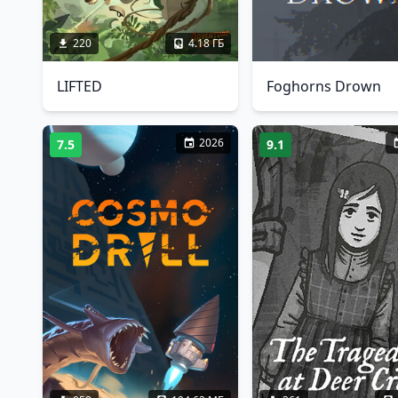
220
4.18 ГБ
LIFTED
Foghorns Drown
2026
7.5
9.1