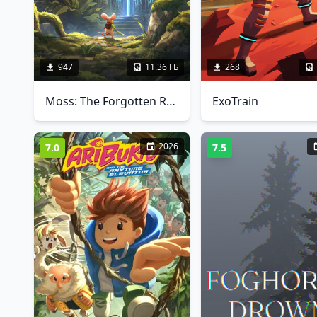
947
11.36 ГБ
268
Moss: The Forgotten Relic
ExoTrain
2026
7.0
7.5