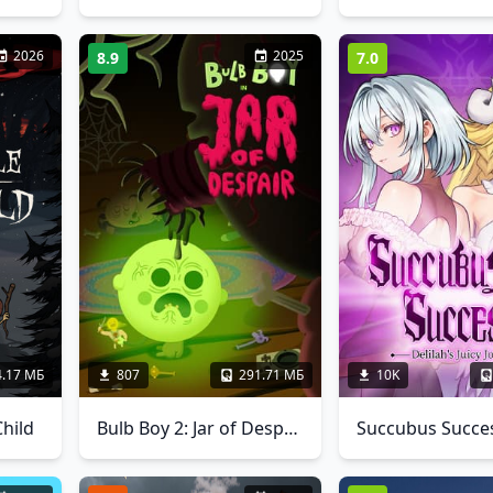
2026
2025
8.9
7.0
4.17 МБ
807
291.71 МБ
10K
hild
Bulb Boy 2: Jar of Despair