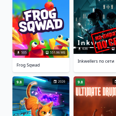
636
505
551.96 МБ
Inkwellers по сети
Frog Sqwad
2026
9.8
9.8