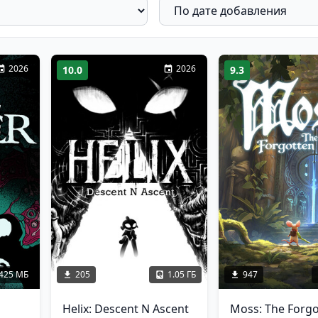
2026
2026
10.0
9.3
425 МБ
205
1.05 ГБ
947
Helix: Descent N Ascent