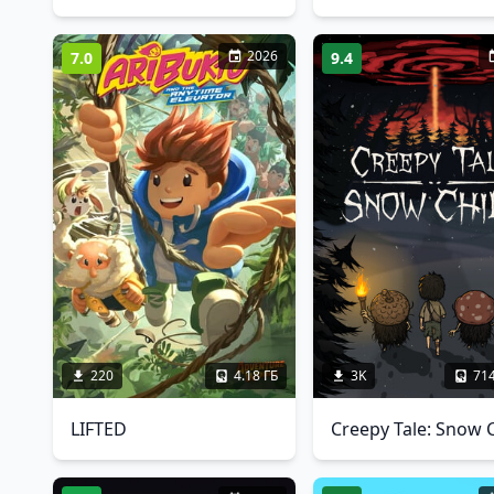
2026
7.0
9.4
220
4.18 ГБ
3K
71
LIFTED
Creepy Tale: Snow C