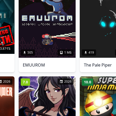
3.87 ГБ
505
1 МБ
419
EMUUROM
The Pale Piper
2026
2026
7.0
10.0