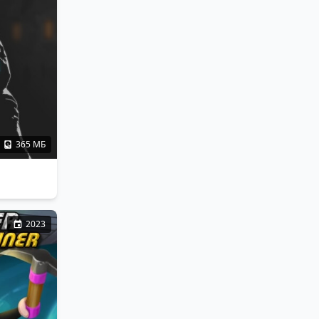
365 МБ
2023