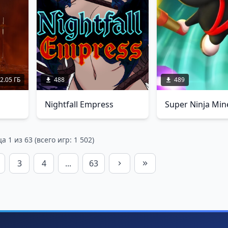
2.05 ГБ
488
489
Nightfall Empress
Super Ninja Min
 1 из 63 (всего игр: 1 502)
3
4
...
63