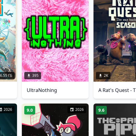
6.55 ГБ
395
2K
UltraNothing
2026
2026
9.0
9.6