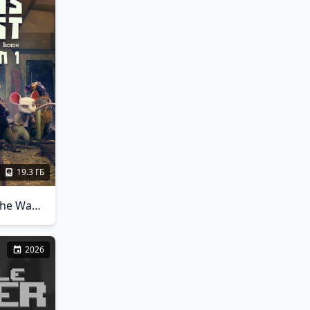
19.3 ГБ
A Rat's Quest - The Way Back Home
2026