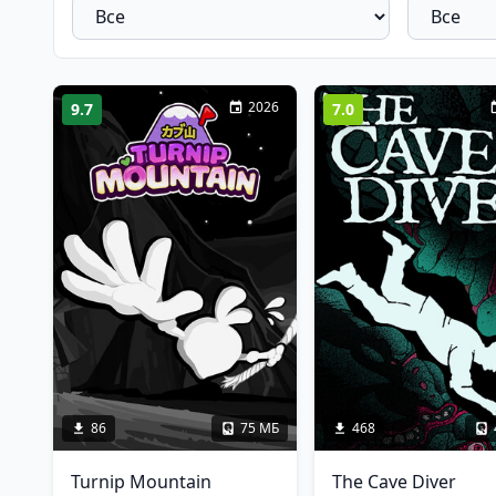
2026
9.7
7.0
86
75 МБ
468
Turnip Mountain
The Cave Diver