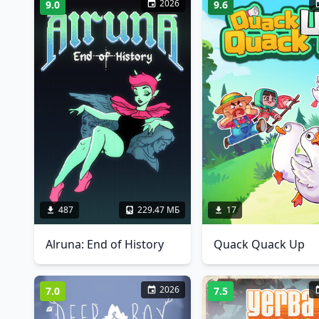
2026
9.0
9.6
487
229.47 МБ
17
Alruna: End of History
Quack Quack Up
2026
7.0
7.5