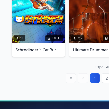
1K
3.05 ГБ
717
Schrodinger's Cat Burglar
Ultimate Drummer
Страница
1
2