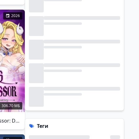
2026
306.70 МБ
Succubus Successor: Delilah's Juicy Journey
Теги