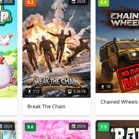
2026
2026
5.2
6.8
7K
112
5.36 ГБ
Chained Wheels
Break The Chain
2026
2024
9.6
7.5