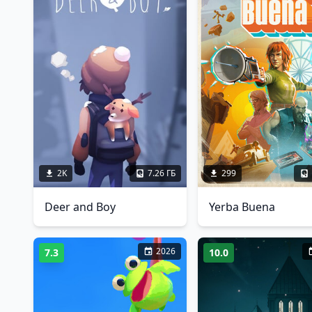
2K
7.26 ГБ
299
Deer and Boy
Yerba Buena
2026
7.3
10.0