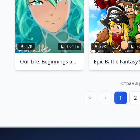
47K
1.04 ГБ
39K
7
Our Life: Beginnings and Always
Epic Battle Fantasy 
Страница
1
2