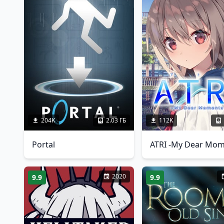
204K
2.03 ГБ
112K
Portal
ATRI -My Dear Mom
2020
9.9
9.9