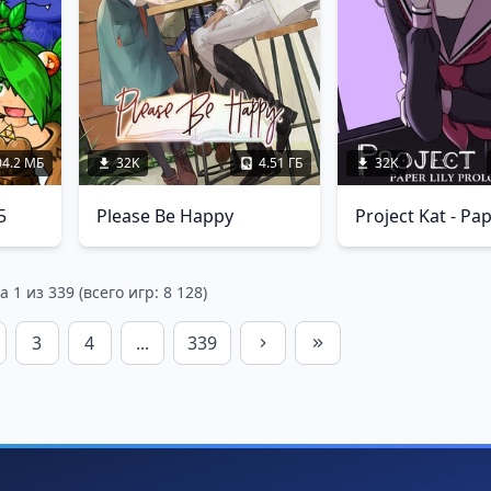
04.2 МБ
32K
4.51 ГБ
32K
5
Please Be Happy
 1 из 339 (всего игр: 8 128)
3
4
...
339