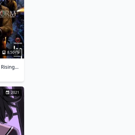
8.50 ГБ
Red Orchestra 2 Rising Storm
2021