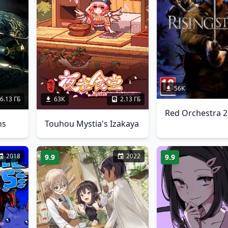
56K
6.13 ГБ
63K
2.13 ГБ
ns
Touhou Mystia's Izakaya
2018
2022
9.9
9.9