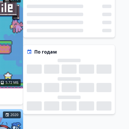
По годам
5.72 МБ
2020