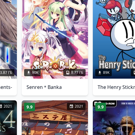
3.87 ГБ
90K
8.77 ГБ
89K
ents-
Senren＊Banka
2021
2021
9.9
9.9