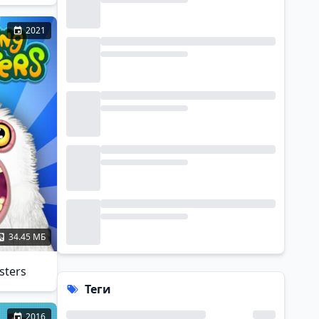
2021
34.45 МБ
sters
Теги
2016