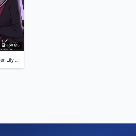
150 МБ
Project Kat - Paper Lily Prologue