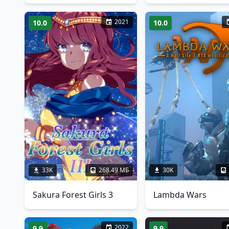
2021
10.0
10.0
33K
268.49 МБ
30K
Sakura Forest Girls 3
Lambda Wars
2022
9.9
9.9