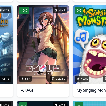
2014
2021
10.0
9.9
1.05 ГБ
51K
3.22 ГБ
403K
AIKAGI
My Singing Mon
2019
2011
9.9
9.9