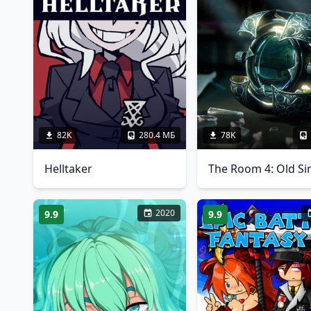
82K
280.4 МБ
78K
Helltaker
The Room 4: Old Si
2020
9.9
9.9