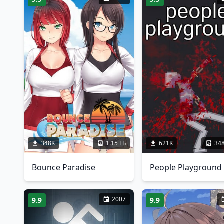
348K
1.15 ГБ
621K
34
Bounce Paradise
People Playground
2007
9.9
9.9