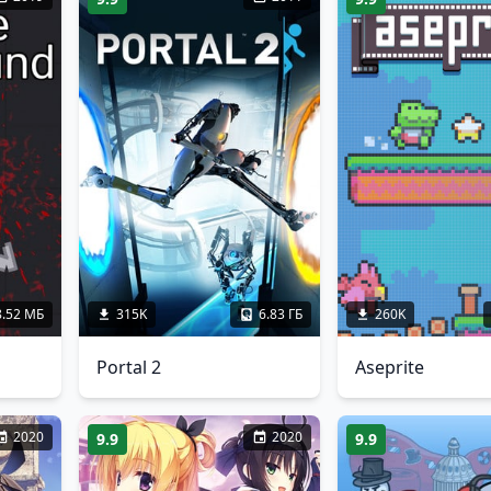
8.52 МБ
315K
6.83 ГБ
260K
Portal 2
Aseprite
2020
2020
9.9
9.9