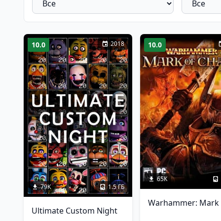
2018
10.0
10.0
65K
79K
1.5 ГБ
Ultimate Custom Night