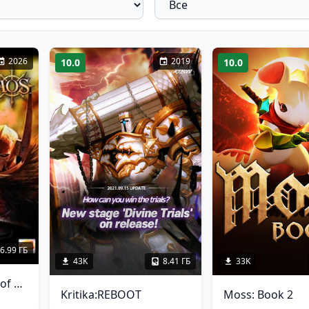
2026
2019
10.0
10.0
6.99 ГБ
43K
8.41 ГБ
33K
Warhammer: Mark of Chaos
Kritika:REBOOT
Moss: Book 2