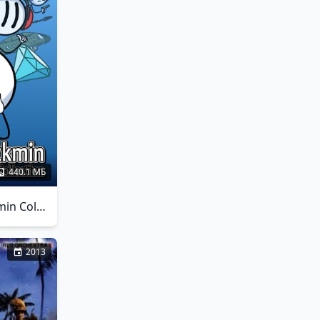
440.1 МБ
The Henry Stickmin Collection
2013