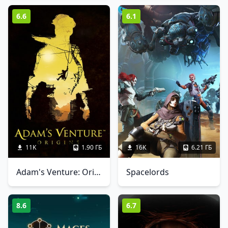
6.6
6.1
11K
1.90 ГБ
16K
6.21 ГБ
Adam's Venture: Origins
Spacelords
8.6
6.7