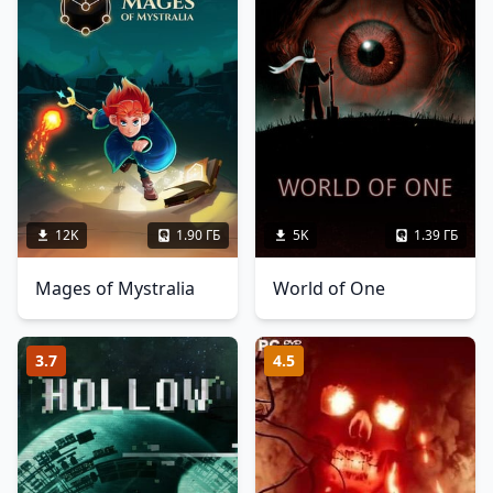
12K
1.90 ГБ
5K
1.39 ГБ
Mages of Mystralia
World of One
3.7
4.5