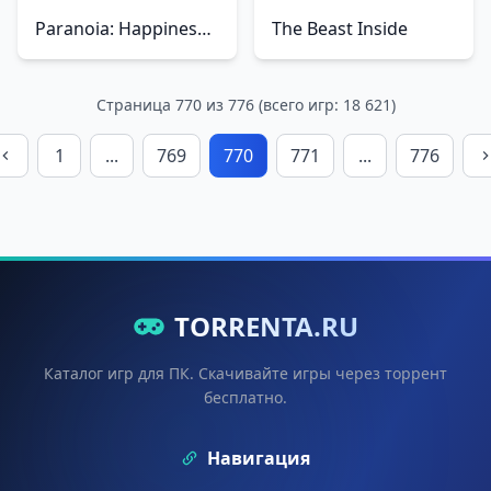
Paranoia: Happiness is Mandatory
The Beast Inside
Страница 770 из 776 (всего игр: 18 621)
1
...
769
770
771
...
776
TORRENTA.RU
Каталог игр для ПК. Скачивайте игры через торрент
бесплатно.
Навигация