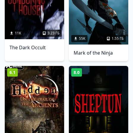
11K
3.23 ГБ
55K
1.55 ГБ
The Dark Occult
Mark of the Ninja
6.1
8.0