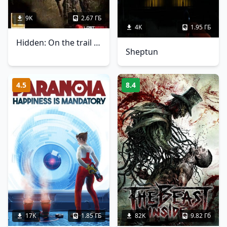
9K
2.67 ГБ
4K
1.95 ГБ
Hidden: On the trail of the Ancients
Sheptun
4.5
8.4
17K
1.85 ГБ
82K
9.82 Гб