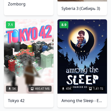
Zomborg
Syberia 3 (Сибирь 3)
7.1
8.9
5K
460.47 МБ
45K
1.41 ГБ
Tokyo 42
Among the Sleep - Enhanced Edition