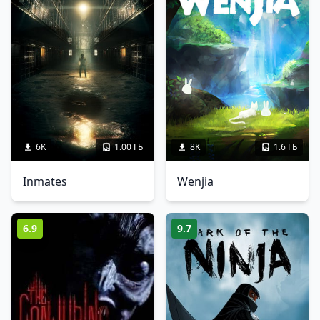
6K
1.00 ГБ
8K
1.6 ГБ
Inmates
Wenjia
6.9
9.7