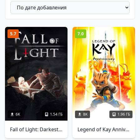
5.7
7.0
6K
1.54 ГБ
8K
1.96 ГБ
Fall of Light: Darkest Edition
Legend of Kay Anniversary