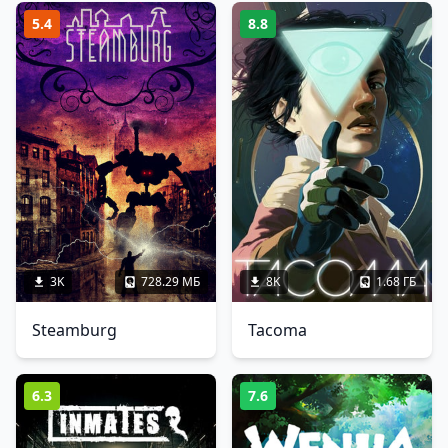
5.4
8.8
3K
728.29 МБ
8K
1.68 ГБ
Steamburg
Tacoma
6.3
7.6