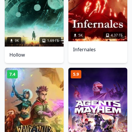
5K
4.37 ГБ
9K
1.69 ГБ
Infernales
Hollow
7.4
5.9