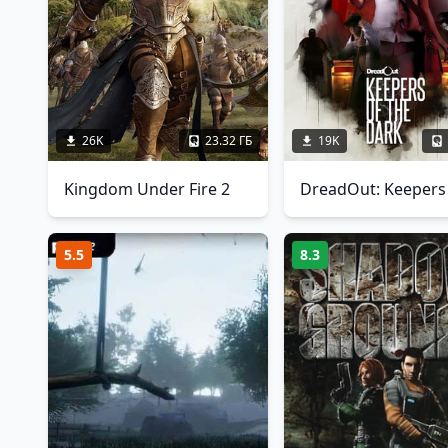
26K
23.32 ГБ
19K
Kingdom Under Fire 2
5.5
8.3