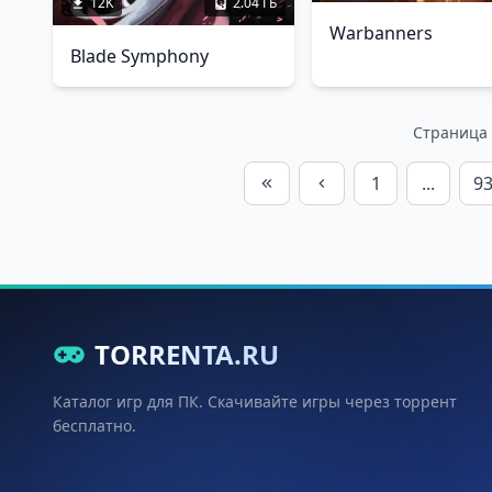
12K
2.04 ГБ
Warbanners
Blade Symphony
Страница 9
1
...
9
TORRENTA.RU
Каталог игр для ПК. Скачивайте игры через торрент
бесплатно.