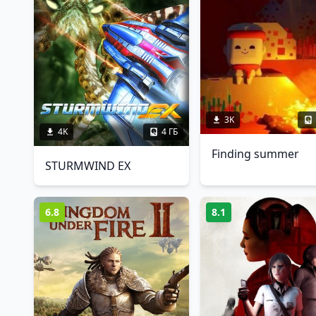
3K
4K
4 ГБ
Finding summer
STURMWIND EX
6.8
8.1