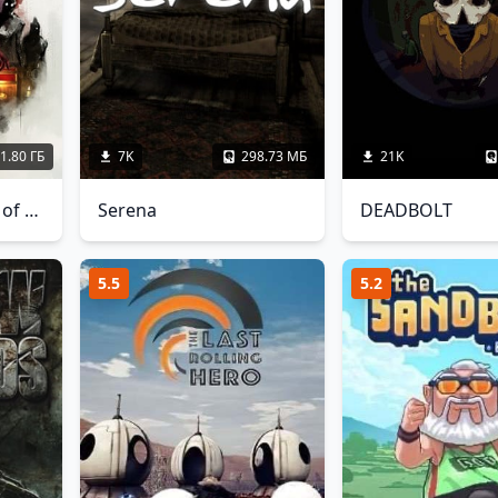
1.80 ГБ
7K
298.73 МБ
21K
DreadOut: Keepers of The Dark
Serena
DEADBOLT
5.5
5.2