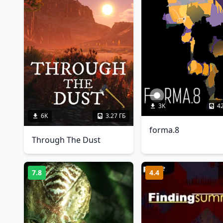
3K
4
6K
3.27 ГБ
forma.8
Through The Dust
7.8
4.4