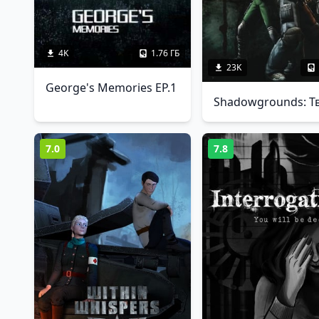
4K
1.76 ГБ
23K
George's Memories EP.1
7.0
7.8