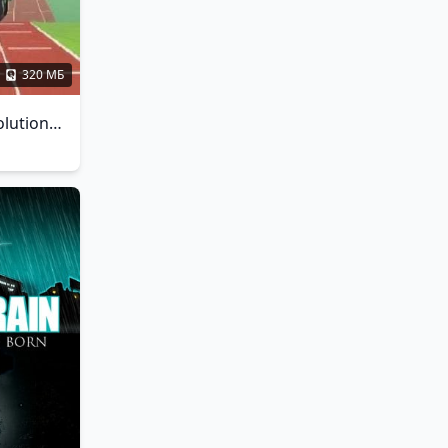
320 МБ
The Sandbox Evolution - Craft a 2D Pixel Universe!