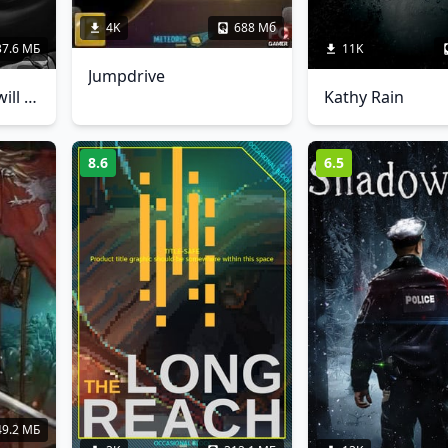
4K
688 Мб
37.6 МБ
11K
Jumpdrive
Interrogation: You will be deceived
Kathy Rain
8.6
6.5
49.2 МБ