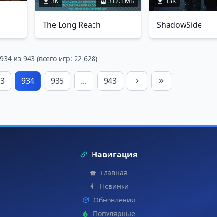
3K
312.1 МБ
13K
The Long Reach
ShadowSide
34 из 943 (всего игр: 22 628)
33
934
935
...
943
Навигация
Главная
Новинки
Обновления
Популярные