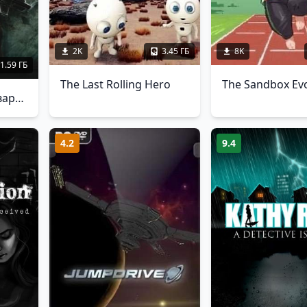
2K
3.45 ГБ
8K
1.59 ГБ
The Last Rolling Hero
Shadowgrounds: Твари из космоса
4.2
9.4