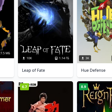
27.5 МБ
10K
1.14 ГБ
3K
Leap of Fate
Hue Defense
6.7
8.9