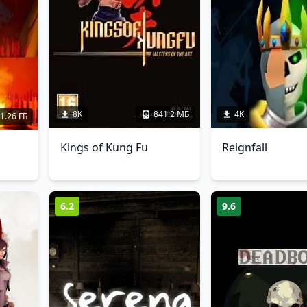
8K
841.2 МБ
4K
1.26 ГБ
Kings of Kung Fu
Reignfall
6.2
9.6