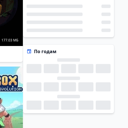
177.03 МБ
По годам