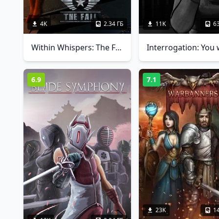
4K
2.34 ГБ
11K
6
Within Whispers: The Fall
6.9
7.1
23K
1