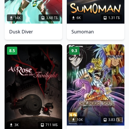
14K
3.68 ГБ
6K
1.31 ГБ
Dusk Diver
Sumoman
8.5
9.3
10K
3.83 ГБ
3K
711 МБ