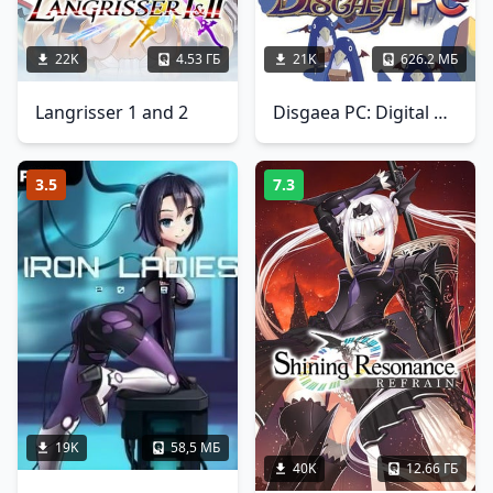
22K
4.53 ГБ
21K
626.2 МБ
Langrisser 1 and 2
Disgaea PC: Digital Dood Edition
3.5
7.3
19K
58,5 МБ
40K
12.66 ГБ