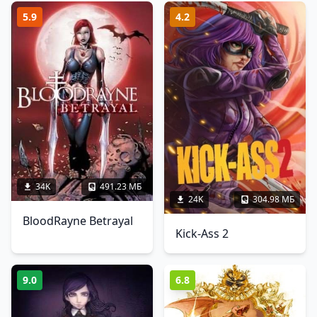
5.9
4.2
34K
491.23 МБ
24K
304.98 МБ
BloodRayne Betrayal
Kick-Ass 2
9.0
6.8