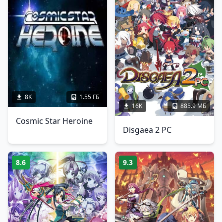
8K
1.55 ГБ
16K
885.9 МБ
Cosmic Star Heroine
Disgaea 2 PC
8.6
9.3