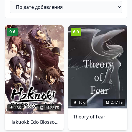
9.6
6.9
16K
2.47 ГБ
13K
14.22 ГБ
Theory of Fear
Hakuoki: Edo Blossoms