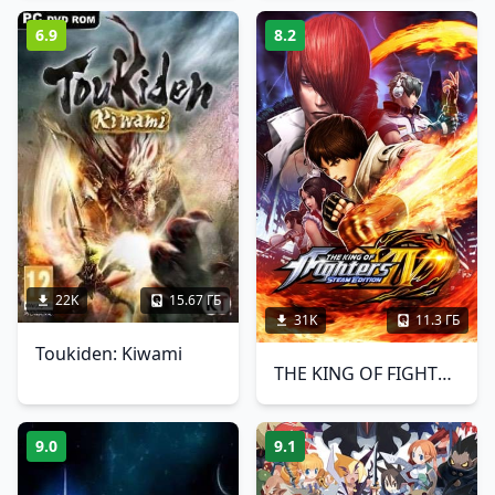
6.9
8.2
22K
15.67 ГБ
31K
11.3 ГБ
Toukiden: Kiwami
THE KING OF FIGHTERS 14 STEAM EDITION
9.0
9.1