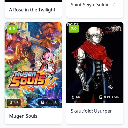
Saint Seiya: Soldiers' Soul
A Rose in the Twilight
6.9
7.0
6K
839.3 МБ
8K
2.58 ГБ
Skautfold: Usurper
Mugen Souls