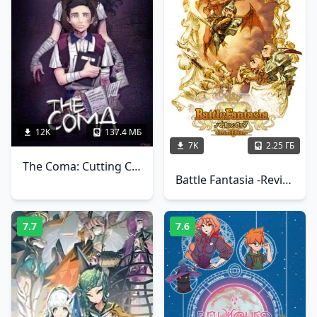
12K
137.4 МБ
7K
2.25 ГБ
The Coma: Cutting Class
Battle Fantasia -Revised Edition-
7.7
7.6