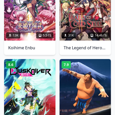
13K
5.5 ГБ
31K
14.46 ГБ
Koihime Enbu
The Legend of Heroes: Trails of Cold Steel 2
8.6
7.9