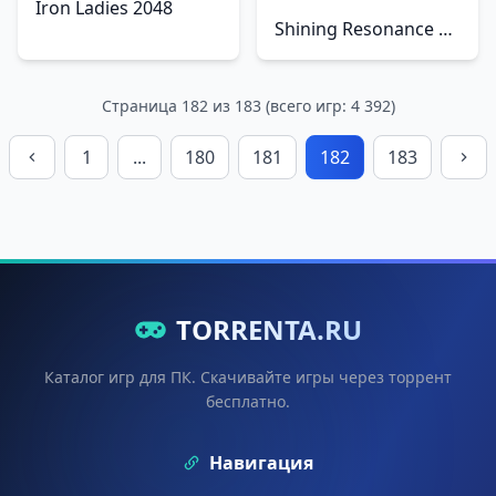
Iron Ladies 2048
Shining Resonance Refrain
Страница 182 из 183 (всего игр: 4 392)
1
...
180
181
182
183
TORRENTA.RU
Каталог игр для ПК. Скачивайте игры через торрент
бесплатно.
Навигация