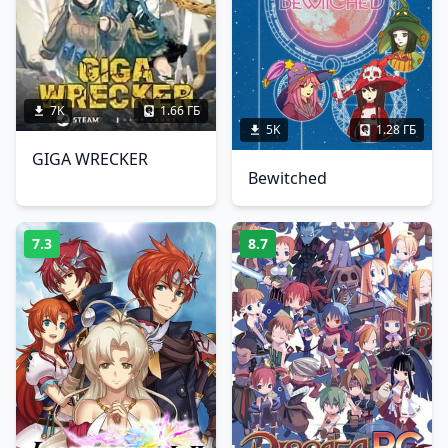
7K
1.66 ГБ
5K
1.28 ГБ
GIGA WRECKER
Bewitched
7.3
8.7