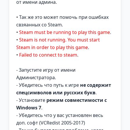
от имени админа.
• Так же это может помочь при ошибках
свзяанных со Steam.
•
Steam must be running to play this game
.
•
Steam is not running. You must start
Steam in order to play this game
.
•
Failed to connect to steam
.
- Запустите игру от имени
Администратора.
- Убедитесь что путь к игре
не содержит
спецсимволов или русских букв
.
- Установите
режим совместимости с
Windows 7
.
- Убедитесь что у вас установлен весь
доп. софт (VCRedist 2005-2017)