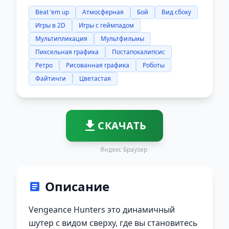
Beat 'em up
Атмосферная
Бой
Вид сбоку
Игры в 2D
Игры с геймпадом
Мультипликация
Мультфильмы
Пиксельная графика
Постапокалипсис
Ретро
Рисованная графика
Роботы
Файтинги
Цветастая
СКАЧАТЬ
Яндекс Браузер
Описание
Vengeance Hunters это динамичный
шутер с видом сверху, где вы становитесь