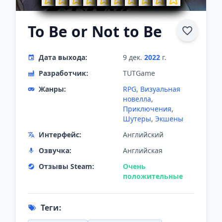
To Be or Not to Be
Дата выхода:
9 дек.
2022
г.
Разработчик:
TUTGame
Жанры:
RPG
,
Визуальная
новелла
,
Приключения
,
Шутеры
,
Экшены
Интерфейс:
Английский
Озвучка:
Английская
Отзывы Steam:
Очень
положительные
Теги: