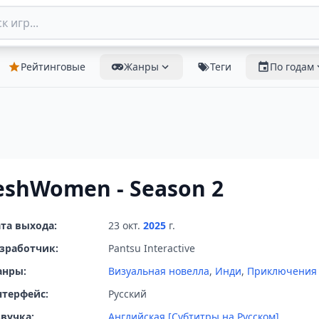
Рейтинговые
Жанры
Теги
По годам
eshWomen - Season 2
та выхода:
23 окт.
2025
г.
зработчик:
Pantsu Interactive
анры:
Визуальная новелла
,
Инди
,
Приключения
терфейс:
Русский
вучка:
Английская [Субтитры на Русском]