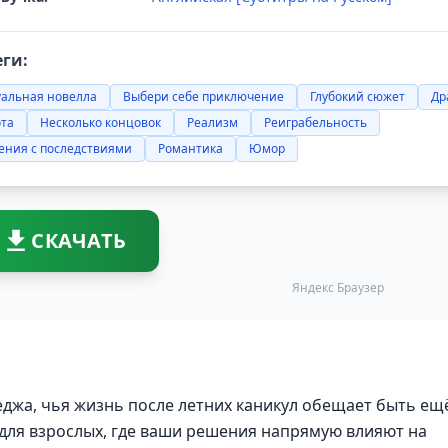
еги:
уальная новелла
Выбери себе приключение
Глубокий сюжет
Др
ота
Несколько концовок
Реализм
Реиграбельность
ения с последствиями
Романтика
Юмор
СКАЧАТЬ
Яндекс Браузер
еджа, чья жизнь после летних каникул обещает быть ещ
для взрослых, где ваши решения напрямую влияют на