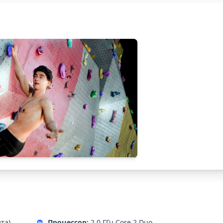
ита)
Процессор:
2.0 ГГц Core 2 Duo