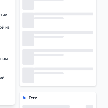
ятии
ой из
ином
жей
Теги