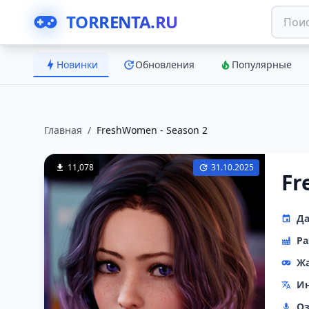
TORRENTA.RU
Новинки
Обновления
Популярные
Главная
/
FreshWomen - Season 2
11,078
31.10.2025
Fr
Да
Ра
Ж
Ин
Оз