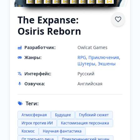
The Expanse:
Osiris Reborn
Разработчик:
Owlcat Games
Жанры:
RPG
,
Приключения
,
Шутеры
,
Экшены
Интерфейс:
Русский
Озвучка:
Английская
Теги:
Атмосферная
Будущее
Глубокий сюжет
Игрок против ИИ
Кастомизация персонажа
Космос
Научная фантастика
От третьего лица
Приключенческий экшен