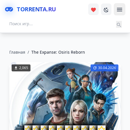
TORRENTA.RU
Главная
/
The Expanse: Osiris Reborn
2,065
30.04.2026