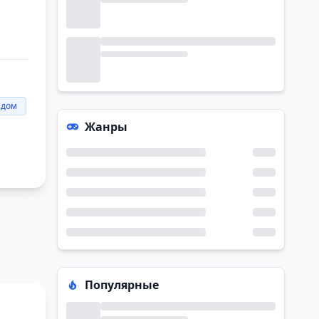
адом
Жанры
Популярные