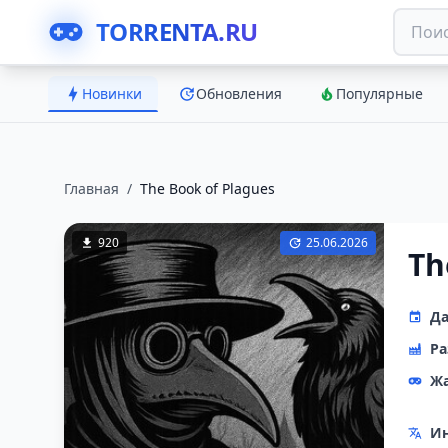
TORRENTA.RU
Новинки
Обновления
Популярные
Главная
/
The Book of Plagues
920
25.06.2026
Th
Да
Ра
Ж
Ин