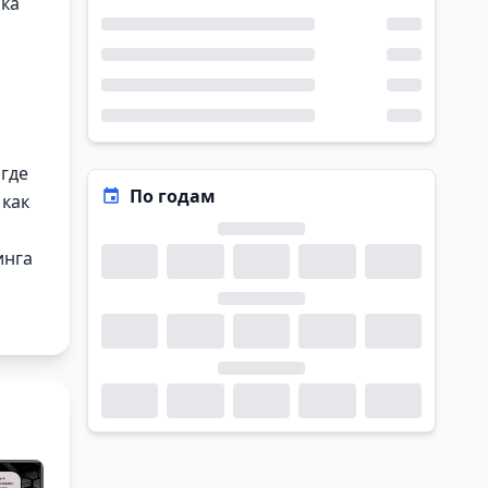
ика
 где
По годам
 как
инга