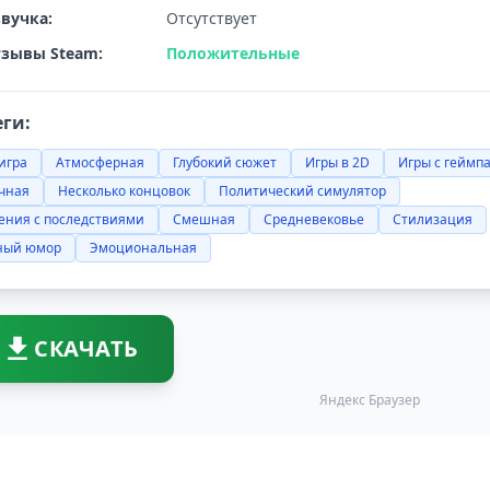
вучка:
Отсутствует
зывы Steam:
Положительные
еги:
-игра
Атмосферная
Глубокий сюжет
Игры в 2D
Игры с геймп
чная
Несколько концовок
Политический симулятор
ения с последствиями
Смешная
Средневековье
Стилизация
ный юмор
Эмоциональная
СКАЧАТЬ
Яндекс Браузер