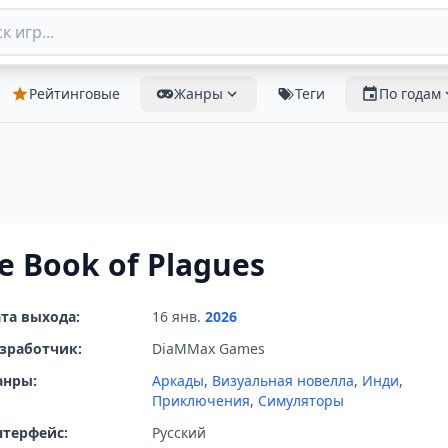
Рейтинговые
Жанры
Теги
По годам
e Book of Plagues
та выхода:
16 янв.
2026
зработчик:
DiaMMax Games
анры:
Аркады
,
Визуальная новелла
,
Инди
,
Приключения
,
Симуляторы
терфейс:
Русский