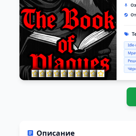
Оз
От
Т
Idle
Мра
Реш
Чёр
Описание