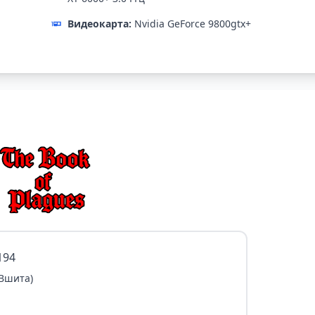
Видеокарта:
Nvidia GeForce 9800gtx+
194
 Вшита)