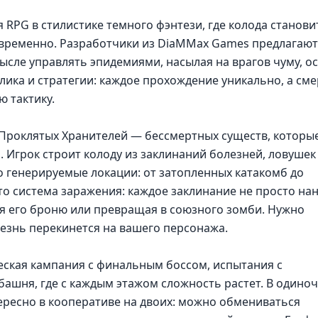
я RPG в стилистике темного фэнтези, где колода станови
временно. Разработчики из DiaMMax Games предлагают
ысле управлять эпидемиями, насылая на врагов чуму, о
лика и стратегии: каждое прохождение уникально, а см
ю тактику.
з Проклятых Хранителей — бессмертных существ, которы
 Игрок строит колоду из заклинаний болезней, ловушек
о генерируемые локации: от затопленных катакомб до
о система заражения: каждое заклинание не просто на
ляя его броню или превращая в союзного зомби. Нужно
езнь перекинется на вашего персонажа.
ческая кампания с финальным боссом, испытания с
ашня, где с каждым этажом сложность растет. В одиноч
ересно в кооперативе на двоих: можно обмениваться