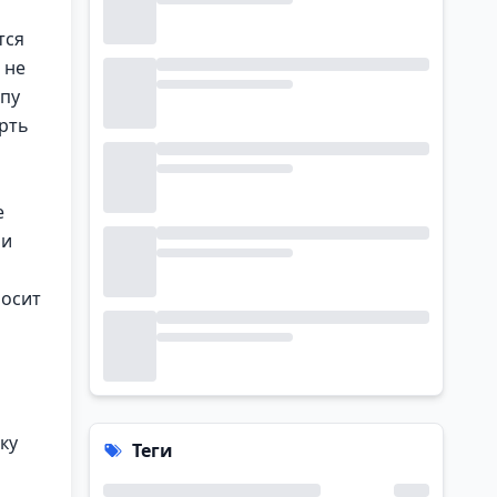
тся
 не
спу
ерть
е
 и
носит
ку
Теги