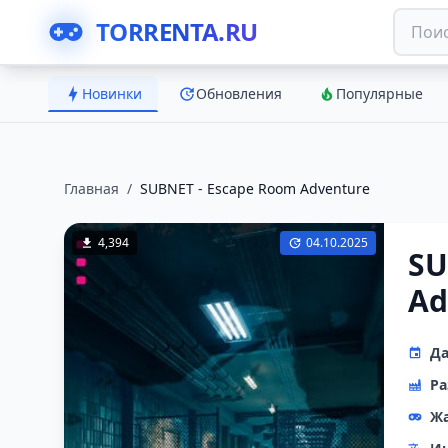
TORRENTA.RU
Новинки
Обновления
Популярные
Главная
/
SUBNET - Escape Room Adventure
4,394
04.10.2025
SU
Ad
Да
Ра
Ж