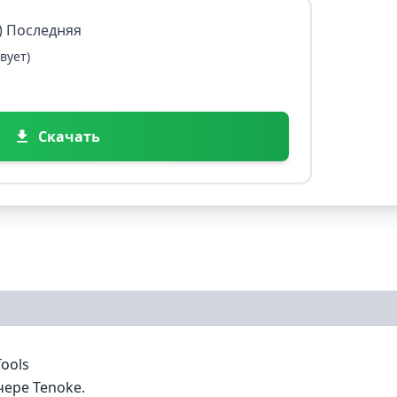
я) Последняя
вует)
Скачать
ools
чере Tenoke.