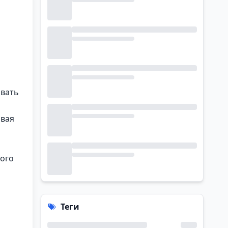
овать
авая
ного
Теги