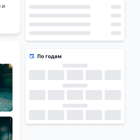
 и
ы
По годам