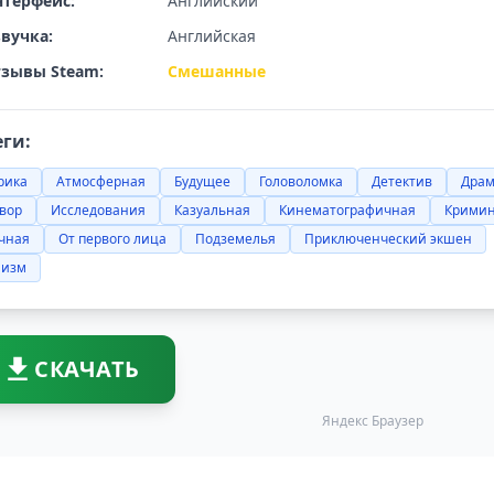
терфейс:
Английский
вучка:
Английская
зывы Steam:
Смешанные
еги:
рика
Атмосферная
Будущее
Головоломка
Детектив
Дра
вор
Исследования
Казуальная
Кинематографичная
Крими
чная
От первого лица
Подземелья
Приключенческий экшен
лизм
СКАЧАТЬ
Яндекс Браузер