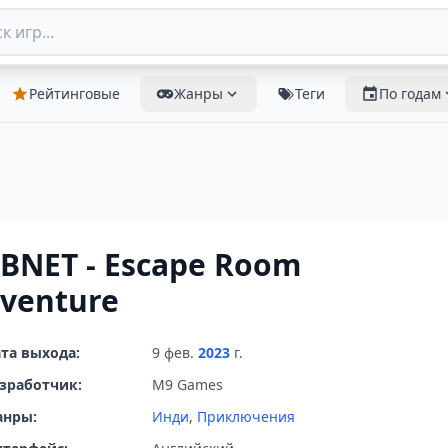
Рейтинговые
Жанры
Теги
По годам
BNET - Escape Room
venture
та выхода:
9 фев.
2023
г.
зработчик:
M9 Games
анры:
Инди
,
Приключения