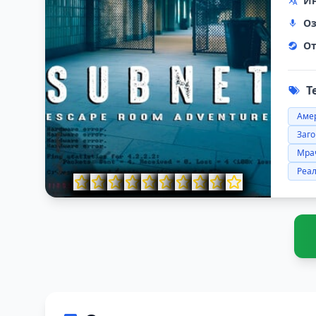
Ин
Оз
От
Т
Аме
Заго
Мра
Реа