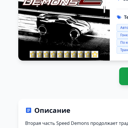
Т
Авт
Гон
По к
Тра
Описание
Вторая часть Speed Demons продолжает трад