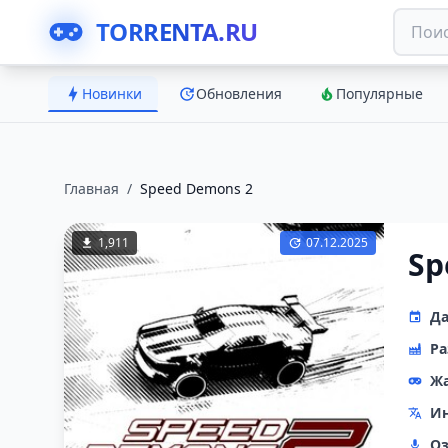
TORRENTA.RU
Новинки
Обновления
Популярные
Главная
/
Speed Demons 2
1,911
07.12.2025
Sp
Да
Ра
Ж
Ин
Оз