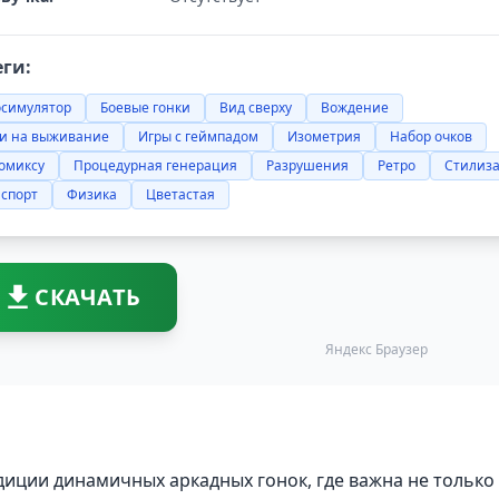
еги:
осимулятор
Боевые гонки
Вид сверху
Вождение
ки на выживание
Игры с геймпадом
Изометрия
Набор очков
омиксу
Процедурная генерация
Разрушения
Ретро
Стилиз
нспорт
Физика
Цветастая
СКАЧАТЬ
Яндекс Браузер
иции динамичных аркадных гонок, где важна не только