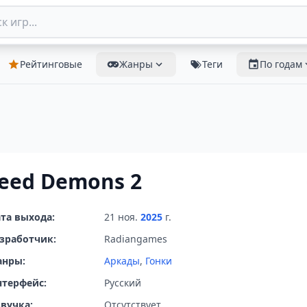
Рейтинговые
Жанры
Теги
По годам
eed Demons 2
та выхода:
21 ноя.
2025
г.
зработчик:
Radiangames
анры:
Аркады
,
Гонки
терфейс:
Русский
вучка:
Отсутствует