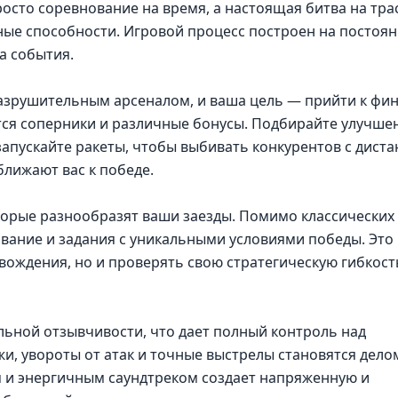
просто соревнование на время, а настоящая битва на тра
ные способности. Игровой процесс построен на постоя
а события.
азрушительным арсеналом, и ваша цель — прийти к фи
тся соперники и различные бонусы. Подбирайте улучше
запускайте ракеты, чтобы выбивать конкурентов с диста
лижают вас к победе.
торые разнообразят ваши заезды. Помимо классических
ивание и задания с уникальными условиями победы. Это
вождения, но и проверять свою стратегическую гибкост
ьной отзывчивости, что дает полный контроль над
и, увороты от атак и точные выстрелы становятся дело
м и энергичным саундтреком создает напряженную и