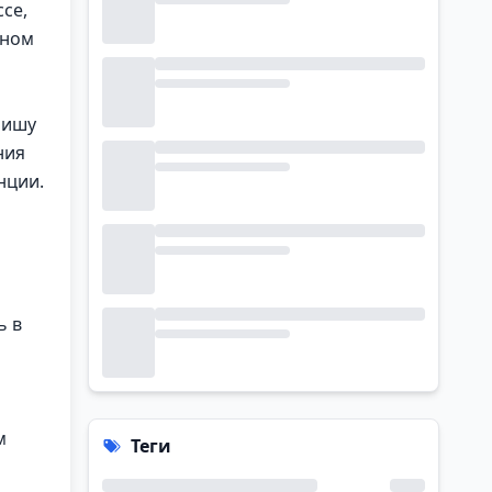
ссе,
нном
нишу
ния
нции.
ь в
м
Теги