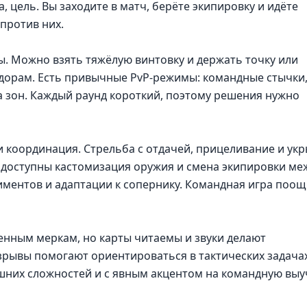
а, цель. Вы заходите в матч, берёте экипировку и идёте
против них.
ы. Можно взять тяжёлую винтовку и держать точку или
идорам. Есть привычные PvP-режимы: командные стычки
 зон. Каждый раунд короткий, поэтому решения нужно
и координация. Стрельба с отдачей, прицеливание и ук
е доступны кастомизация оружия и смена экипировки ме
риментов и адаптации к сопернику. Командная игра поо
енным меркам, но карты читаемы и звуки делают
зрывы помогают ориентироваться в тактических задачах
шних сложностей и с явным акцентом на командную выуч