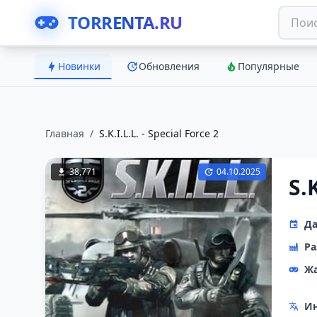
TORRENTA.RU
Новинки
Обновления
Популярные
Главная
/
S.K.I.L.L. - Special Force 2
38,771
04.10.2025
S.K
Да
Ра
Ж
Ин