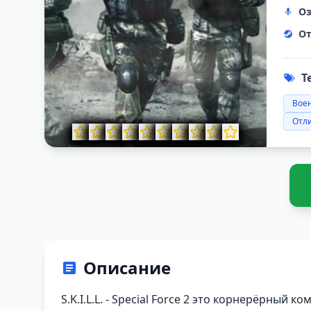
Оз
От
Т
Вое
Отл
Описание
S.K.I.L.L. - Special Force 2 это корнерёрный