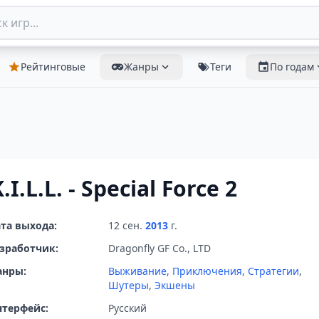
Рейтинговые
Жанры
Теги
По годам
.I.L.L. - Special Force 2
та выхода:
12 сен.
2013
г.
зработчик:
Dragonfly GF Co., LTD
анры:
Выживание
,
Приключения
,
Стратегии
,
Шутеры
,
Экшены
терфейс:
Русский