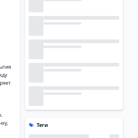
,
рытия
жду
щряет
.
ку,
Теги