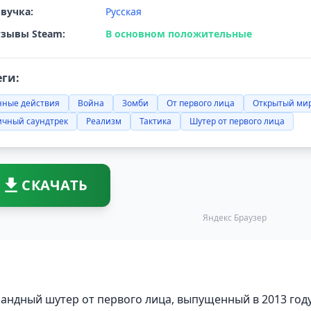
вучка:
Русская
зывы Steam:
В основном положительные
еги:
нные действия
Война
Зомби
От первого лица
Открытый ми
ичный саундтрек
Реализм
Тактика
Шутер от первого лица
СКАЧАТЬ
Яндекс Браузер
 командный шутер от первого лица, выпущенный в 2013 году