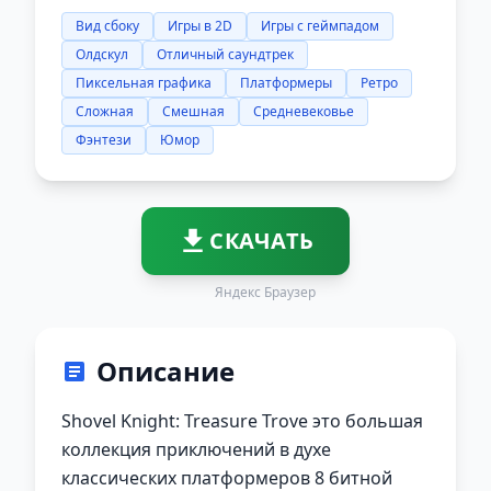
Вид сбоку
Игры в 2D
Игры с геймпадом
Олдскул
Отличный саундтрек
Пиксельная графика
Платформеры
Ретро
Сложная
Смешная
Средневековье
Фэнтези
Юмор
СКАЧАТЬ
Яндекс Браузер
Описание
Shovel Knight: Treasure Trove это большая
коллекция приключений в духе
классических платформеров 8 битной