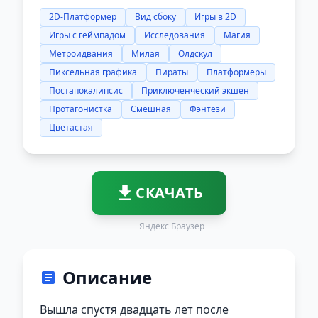
2D-Платформер
Вид сбоку
Игры в 2D
Игры с геймпадом
Исследования
Магия
Метроидвания
Милая
Олдскул
Пиксельная графика
Пираты
Платформеры
Постапокалипсис
Приключенческий экшен
Протагонистка
Смешная
Фэнтези
Цветастая
СКАЧАТЬ
Яндекс Браузер
Описание
Вышла спустя двадцать лет после