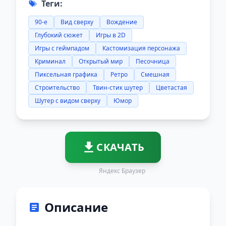
Теги:
90-е
Вид сверху
Вождение
Глубокий сюжет
Игры в 2D
Игры с геймпадом
Кастомизация персонажа
Криминал
Открытый мир
Песочница
Пиксельная графика
Ретро
Смешная
Строительство
Твин-стик шутер
Цветастая
Шутер с видом сверху
Юмор
СКАЧАТЬ
Яндекс Браузер
Описание