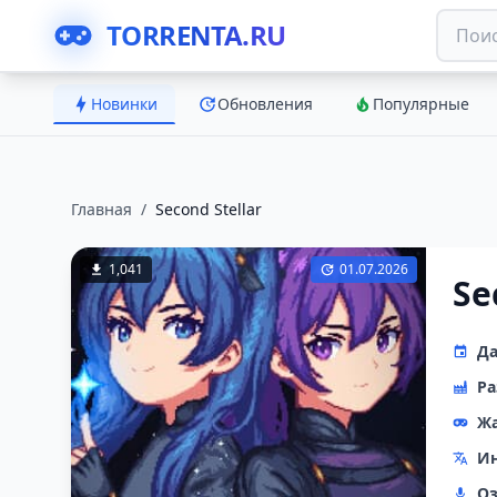
TORRENTA.RU
Новинки
Обновления
Популярные
Главная
/
Second Stellar
1,041
01.07.2026
Se
Да
Ра
Ж
Ин
Оз