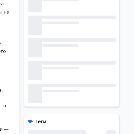
ез
ы не
и
-то
а.
 то
Теги
ки —