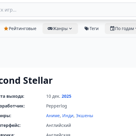
Рейтинговые
Жанры
Теги
По годам
cond Stellar
та выхода:
10 дек.
2025
зработчик:
Pepperlog
анры:
Аниме
,
Инди
,
Экшены
терфейс:
Английский
вучка:
Английская