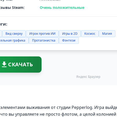
зывы Steam:
Очень положительные
еги:
Вид сверху
Игрок против ИИ
Игры в 2D
Космос
Магия
сельная графика
Протагонистка
Фэнтези
СКАЧАТЬ
Яндекс Браузер
с элементами выживания от студии Pepperlog. Игра выйд
, что вы управляете не просто флотом, а целой колонией