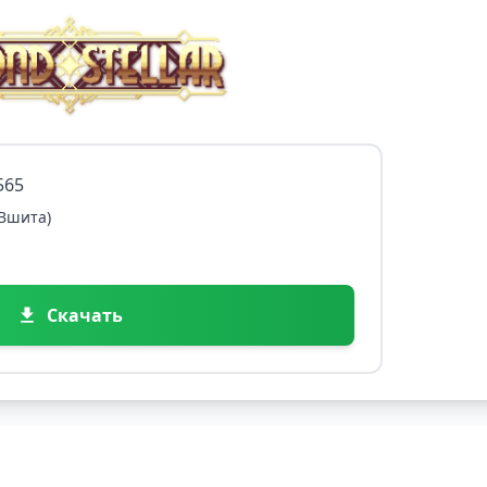
565
 Вшита)
Скачать