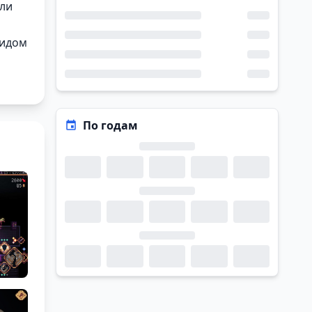
или
видом
По годам