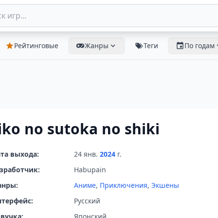
Рейтинговые
Жанры
Теги
По годам
iko no sutoka no shiki
та выхода:
24 янв.
2024
г.
зработчик:
Habupain
анры:
Аниме
,
Приключения
,
Экшены
терфейс:
Русский
вучка:
Японский