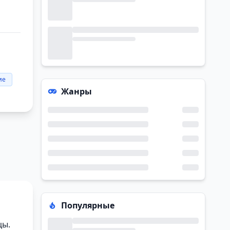
ие
Жанры
Популярные
цы.