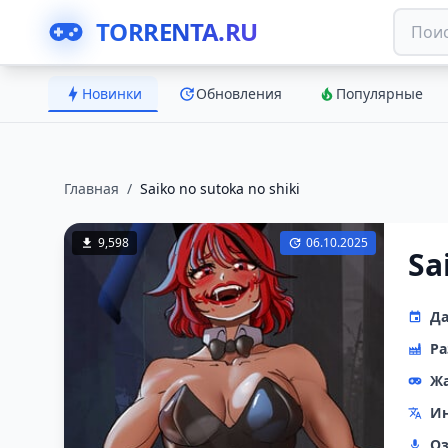
TORRENTA.RU
Новинки
Обновления
Популярные
Главная
/
Saiko no sutoka no shiki
9,598
06.10.2025
Sa
Да
Ра
Ж
Ин
Оз