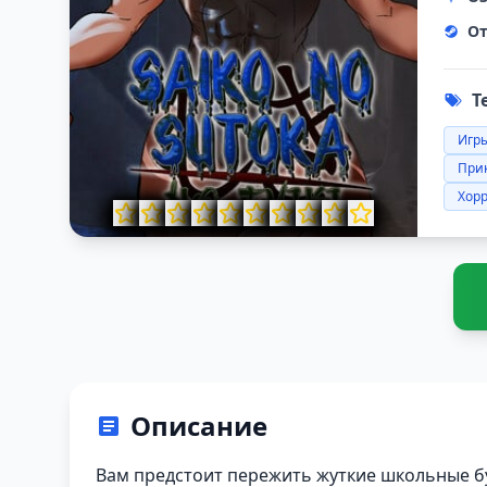
От
Т
Игры
При
Хор
Описание
Вам предстоит пережить жуткие школьные б