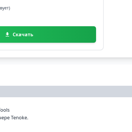
вует)
Скачать
ools
чере Tenoke.