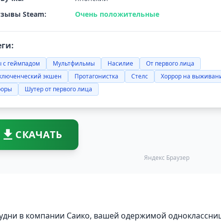
зывы Steam:
Очень положительные
еги:
 с геймпадом
Мультфильмы
Насилие
От первого лица
ключенческий экшен
Протагонистка
Стелс
Хоррор на выживан
роры
Шутер от первого лица
СКАЧАТЬ
Яндекс Браузер
удни в компании Саико, вашей одержимой одноклассни