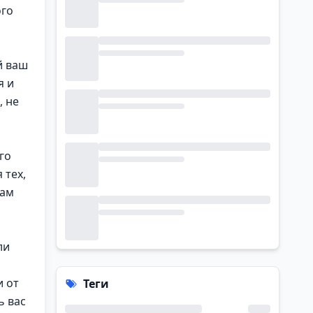
ого
й ваш
я и
, не
го
 тех,
вам
ли
и от
Теги
ь вас