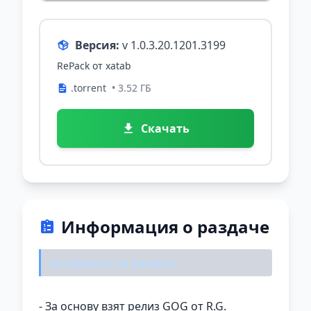
Версия:
v 1.0.3.20.1201.3199
RePack от xatab
.torrent
• 3.52 ГБ
Скачать
Информация о раздаче
Особенности репака:
- За основу взят релиз GOG от R.G.